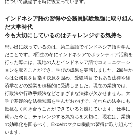
について議論する時に役立っています。
インドネシア語の習得や公務員試験勉強に取り組ん
だ大学時代
今も大切にしているのはチャレンジする気持ち
思い出に残っているのは、第二言語でインドネシア語を学ん
だことです。2回生の冬にインドネシアでボランティア活動を
行った際には、現地の人とインドネシア語でコミュニケーシ
ョンを取ることができ、学びの成果を実感しました。2回生か
らは公務員を目指す決意を固め、受験科目でもある法律や経
済学などの授業を積極的に受講しました。現在の業務では、
行政法や行政手続法などさまざまな法律が欠かせません。大
学で基礎的な法律知識を学んだおかげで、それらの法令にも
抵抗なく向き合うことができていると感じています。仕事に
就いた今も、チャレンジする気持ちを大切に、現在は、業務
の効率化を図るべく、Excelのマクロ機能の習得に取り組んで
います。