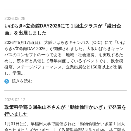
2026.05.28
いばらき×立命館DAY2026にて１回生クラスが「縁日企
画」を出展しました
2026年5月17日(日)、大阪いばらきキャンパス（OIC）にて「いば
らき×立命館DAY 2026」が開催されました。大阪いばらきキャン
パスのコンセプトの一つである「地域・社会連携」を実現するた
めに、茨木市と共催して毎年開催しているイベントです。飲食模
擬店、ステージパフォーマンス、企業出展など150店以上が出展
し、学園
…
続きを読む
2026.02.12
政策科学部３回生山本さんが「動物倫理かいぎ」で発表を
行いました
1月31日(土)、早稲田大学で開催された「動物倫理かいぎ第１回大
会〜ヒメヒミズかいぎ〜」にて政策科学部3回生の山本 祐二朗さ