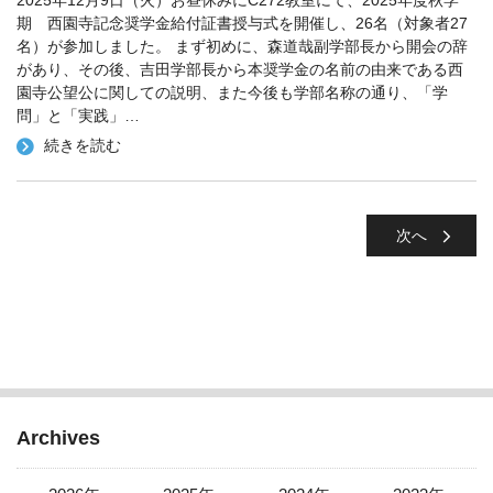
2025年12月9日（火）お昼休みにC272教室にて、2025年度秋学
期 西園寺記念奨学金給付証書授与式を開催し、26名（対象者27
名）が参加しました。 まず初めに、森道哉副学部長から開会の辞
があり、その後、吉田学部長から本奨学金の名前の由来である西
園寺公望公に関しての説明、また今後も学部名称の通り、「学
問」と「実践」
…
続きを読む
次へ
Archives