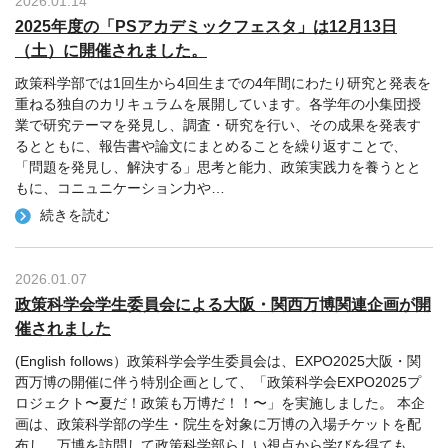
2026.01.14
2025年度の「PSアカデミックフェスタ」は12月13日
（土）に開催されました。
政策科学部では1回生から4回生までの4年間にわたり研究と発表を
重ねる独自のカリキュラムを展開しています。各学年の小集団授
業で研究テーマを発見し、調査・研究を行い、その成果を発表す
るとともに、報告書や論文にまとめることを繰り返すことで、
「問題を発見し、解決する」思考と能力、政策実践力を養うとと
もに、コニュニケーション力や
…
続きを読む
2026.01.07
政策科学会学生委員会による大阪・関西万博関連企画が開
催されました
(English follows）政策科学会学生委員会は、EXPO2025大阪・関
西万博の開催に伴う特別企画として、「政策科学会EXPO2025プ
ロジェクト〜夏だ！政策も万博だ！！〜」を実施しました。 本企
画は、政策科学部の学生・院生を対象に万博の入場チケットを配
布し、万博を訪問して政策科学部らしい視点から学びを得ても
…