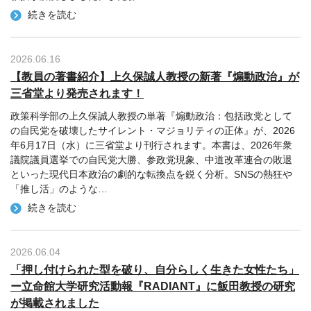
続きを読む
2026.06.16
【教員の著書紹介】上久保誠人教授の新著『煽動政治』が
三省堂より発売されます！
政策科学部の上久保誠人教授の単著『煽動政治：包括政党として
の自民党を破壊したサイレント・マジョリティの正体』が、2026
年6月17日（水）に三省堂より刊行されます。本書は、2026年衆
議院議員選挙での自民党大勝、参政党現象、中道改革連合の敗退
といった現代日本政治の劇的な転換点を鋭く分析。SNSの熱狂や
「推し活」のような
…
続きを読む
2026.06.04
「押し付けられた型を破り、自分らしく生きた女性たち」
ー立命館大学研究活動報『RADIANT』に飯田教授の研究
が掲載されました