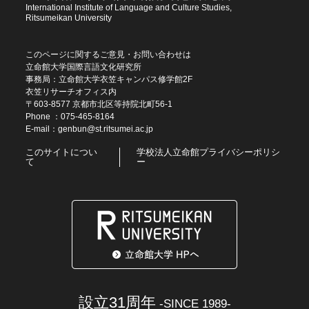
International Institute of Language and Culture Studies,
Ritsumeikan University
このページに関するご意見・お問い合わせは
立命館大学国際言語文化研究所
事務局：立命館大学衣笠キャンパス修学館2F
衣笠リサーチオフィス内
〒603-8577 京都市北区等持院北町56-1
Phone ：
075‐465‐8164
E-mail：
genbun@st.ritsumei.ac.jp
このサイトについ
学校法人立命館プライバシーポリシ
て
ー
設立31周年
-SINCE 1989-