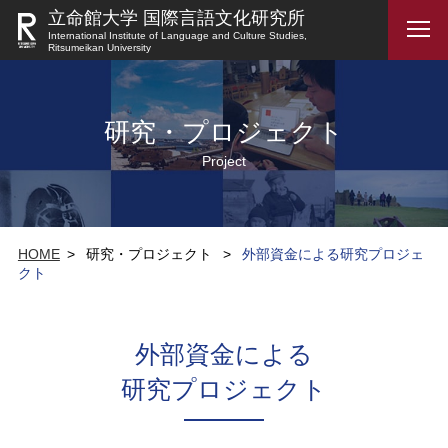
立命館大学 国際言語文化研究所
International Institute of Language and Culture Studies,
Ritsumeikan University
研究・プロジェクト
Project
HOME
>
研究・プロジェクト
>
外部資金による研究プロジェ
クト
外部資金による
研究プロジェクト