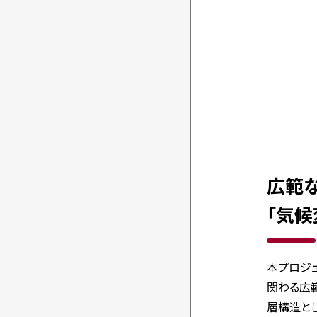
広範
「気候
本プロジ
関わる広
層構造と