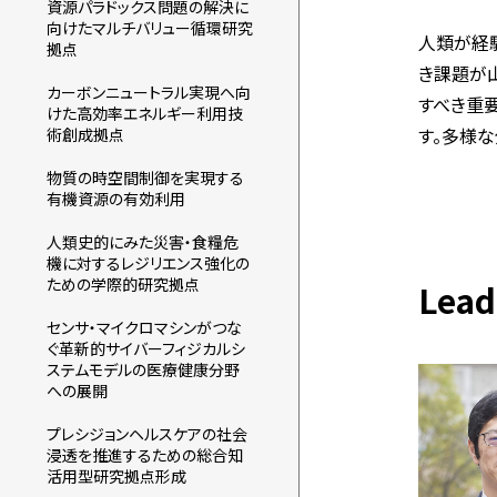
資源パラドックス問題の解決に
向けたマルチバリュー循環研究
人類が経
拠点
き課題が
カーボンニュートラル実現へ向
すべき重
けた高効率エネルギー利用技
す。多様
術創成拠点
物質の時空間制御を実現する
有機資源の有効利用
人類史的にみた災害・食糧危
機に対するレジリエンス強化の
ための学際的研究拠点
Lead
センサ・マイクロマシンがつな
ぐ革新的サイバーフィジカルシ
ステムモデルの医療健康分野
への展開
プレシジョンヘルスケアの社会
浸透を推進するための総合知
活用型研究拠点形成