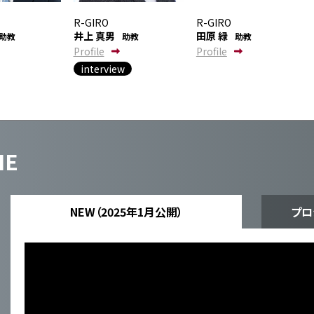
R-GIRO
R-GIRO
井上 真男
田原 緑
助教
助教
助教
Profile
Profile
interview
IE
NEW（2025年1月公開）
プロ