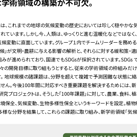
な学術領域の構築が不可欠。
年は、これまでの地球の気候変動の歴史においては珍しく穏やかな気
されています。しかし今、人類は、ゆっくりと進む温暖化などではなく
気候変動に直面しています。グループ１内でチームリーダーを務める
候」が文明・農耕に与える影響の解析と、それらに対する緩和策・適応
みが進められており、国連でもSDGsが採択されています。SDG
個々の開発目標に取り組もうとすると、従来の学術領域の枠組みだ
す。 地球規模の諸課題は、分野を超えて複雑で予測困難な状態に絡
ません。今後100年間に対応すべき重要課題を解決するためには、
研究プロジェクトは、そうした「100年課題」に対して、農業、食料、植
環境保全、気候変動、生物多様性保全というキーワードを設定。植物
多様な分野を結集して、これらの課題に取り組み、新学術領域「気候