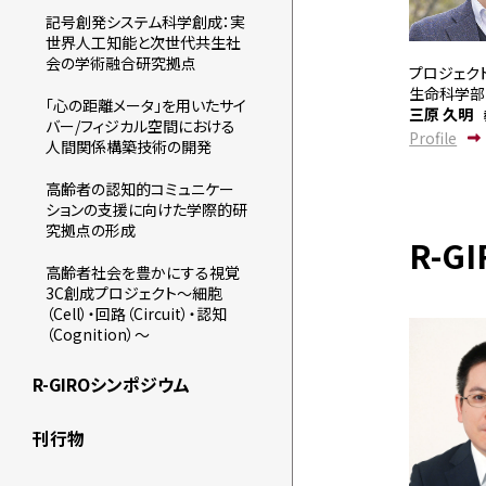
記号創発システム科学創成：実
世界人工知能と次世代共生社
会の学術融合研究拠点
プロジェク
生命科学部
「心の距離メータ」を用いたサイ
三原 久明
バー/フィジカル空間における
Profile
人間関係構築技術の開発
高齢者の認知的コミュニケー
ションの支援に向けた学際的研
究拠点の形成
R-G
高齢者社会を豊かにする視覚
3C創成プロジェクト～細胞
（Cell）・回路（Circuit）・認知
（Cognition）～
R-GIROシンポジウム
刊行物