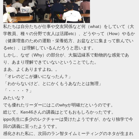
私たちは自分たちが仕事や交友関係など何（what）をしていて（大
学教員、種々の分野で友人は活躍etc）、どうやって（How）やるか
（健康増進のための運動・栄養処方、お盆などに集まって飲んでい
るetc）、は理解しているんだろうと思います。
しかし、なぜ（Why）の部分が、大脳辺縁系で動物的な感覚であ
り、あまり理解できていないということでした。
まあ、よくありますよね。。
「オレのどこが嫌いになったん？」
「わからないけど、とにかくもうあなたとは無理」
「・・・・？」
みたいな？
でも優れたリーダーにはこのwhyが明確だというのです。
総じて、Ken46さんの講義はとてもおもしろかったです。
ippo先生に多少のレクチャーは受けたようですが、かなり独学で今
回の講義に至ったようです。
感化された私に、次回のラン智タイムミーティングのネタが生まれ