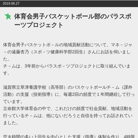
2019.06.27
体育会男子バスケットボール部のパラスポ
ーツプロジェクト
体育会男子バスケットボ－ルの地域貢献活動について、マネ－ジャ
2
－の遠藤杏乃（スポ－ツ健康科学部
回生）さんにお話を伺いまし
た。
3
チ－ムは、
年前からパラスポ－ツプロジェクトに取り組んでいま
す。
滋賀県立草津養護学校（高等部）のバスケットボールチ－ム（課外
2
活動）の支援（技術指導）に、毎週
回の頻度で１年間継続して行っ
ています。
立命館大学体育会の中で、これだけの頻度で社会貢献、地域活動を
行っているチ－ムは、他にないだろうと自信を持ってお話されてい
ました。
4
空き時間の多い上回生を中心とした支援（指導）体制を作り、
時限