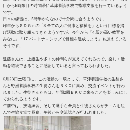
5
目から
時限目の時間帯に草津養護学校で指導支援を行っているよう
です。
5
日々の練習は、
時半からなので十分間に合うようです。
3.
昨年からＳＤＧｓの「
全ての人に健康と福祉を」という目標を掲
4.
げ活動に取り組んできたようですが、今年から「
質の高い教育を
17.
みなに」「
パ－トナ－シップで目標を達成しよう」も加えている
そうです。
遠藤さんは、上級生や多くの仲間らが支えてくれるので、楽しく活
動を継続できることに感謝していると言っておられました。
6
23
月
日土曜日に、この活動の一環として、草津養護学校の生徒さ
んと野洲養護学校の生徒さんをＢＫＣに集め、交流イベントが行わ
2
れました。生徒さんたちは、年間
回ＢＫＣに来ることを楽しみにし
ておられるようです。
午前中は、技術練習、そして選手ら全員と生徒さんらがチ－ムを組
んで生協食堂で昼食、午後から交流試合が行われました。