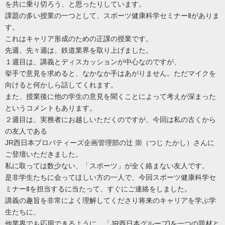
を共に乗り切ろう、と思ったりしています。
課題の多い授業の一つとして、スポーツ健康科学セミナーⅡがありま
す。
これはキャリア形成のための正課の授業です。
先週、先々週は、鉄道業界を取り上げました。
１週目は、講義とディスカッションが中心なのですが、
挙手で意見を求めると、なかなか手はあがりません。ただマイクを
向けると何かしら話してくれます。
また、授業後に他の学生の意見を聞くことによって考えが深まった
というコメントもあります。
２週目は、実務者にお越しいただくのですが、今回は私の古くから
の友人である
JR西日本プロパティーズ企画管理部の辻 崇（つじ たかし）さんに
ご登壇いただきました。
私に取っては数少ない、「スポーツ」が全く絡まない友人です。
是非学生たちに会ってほしい方の一人で、今回スポーツ健康科学セ
ミナーⅡを担当するに当たって、すぐにご連絡をしました。
講義の趣旨を非常によく理解してくださり将来のキャリアを学ぶ学
生たちに、
他業界でも応用できるように、「JR西日本グループ]を一つの題材と