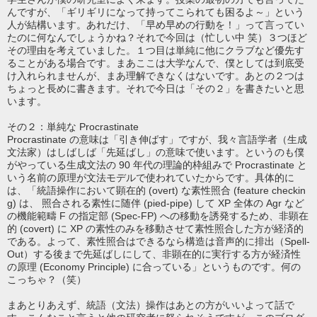
んですが、「ギリギリになって持ってこられても困るよ～」という
人が結構います。あれだけ、「早め早めの行動を！」って言ってい
たのに何なんでしょうかね？それで今回は（忙しい中 笑）３つほど
その理由を考えていました。１つ目は単純に他にクラブなど優先す
ることがある場合です。まあここは大学なんで、僕としては到底受
け入れられませんが、まあ理解できなくはないです。あとの２つは
ちょっと長めに書きます。それで今日は「その２」を書きたいと思
います。
その２：単純な Procrastinate
Procrastinate の意味は「引き伸ばす」ですが、我々言語学者（生成
文法家）はしばしば「先延ばし」の意味で使います。というのも僕
がやっている生成文法の 90 年代の理論的枠組みで Procrastinate と
いう名前の原理が文法モデルで使われていたからです。具体的に
は、「統語操作において顕在的 (overt) な素性照合 (feature checkin
g) は、 照合される素性に随伴 (pied-pipe) して XP 全体の Agr など
の機能範疇 F の指定部 (Spec-FP) への移動を誘発するため、非顕在
的 (covert) に XP の素性のみを移動させて素性照合した方が経済的
である。よって、素性照合はできるなら構造は音声的に排出（Spell-
Out）する後まで先延ばしにして、非顕在的に実行する方が経済性
の原理 (Economy Principle) に合っている」というものです。何の
こっちゃ？（笑）
まあとりあえず、統語（文法）操作はあとの方がいいよって話で