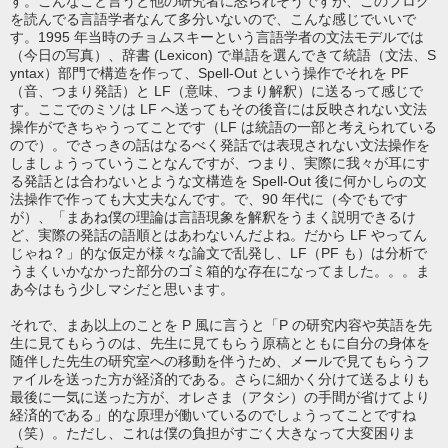
す。こんなこと言うと他の研究者に怒られそうですが、このブログ
を読んでる言語学者なんて多分いないので、こんな感じでいいで
す。1995 年当時のチョムスキーという言語学者の文法モデルでは
（今日の写真）、辞書 (Lexicon) で単語を選んできて統語（文法、S
yntax）部門で構造を作って、Spell-Out という操作でそれを PF
（音、つまり発話）と LF（意味、つまり解釈）に送るって感じで
す。ここでのミソは LF へ送ってもその後音には反映されない文法
操作ができちゃうってことです（LF は統語の一部と考えられている
ので）。でさっきの話はなるべく発話では表現されない文法操作を
しましょうっていうことなんですが、つまり、実際に我々が耳にす
る発話とは合わないとような文構造を Spell-Out 後に何かしらの文
法操作で作っても大丈夫なんです。で、90 年代に（今でもです
が）、「まあね僕の理論は言語現象を解釈をうまく説明できるけ
ど、実際の発話の語順とはあわないんだよね。だから LF やってん
じゃね？」的な仮定が様々な論文で乱発し、LF（PF も）は分析で
うまくいかなかった部分のゴミ箱的な存在になってました。。。ま
あ今はもう少しマシだと思います。
それで、まあ以上のことを P 風に言うと「P の研究内容や英語を先
生に見てもらうのは、先生に見てもらう原稿とともに自分の身体を
随伴した先生の研究室への移動を伴うため、メールで見てもらうフ
ァイルを送った方が経済的である。さらに細かく分けて送るよりも
最後に一気に送った方が、オレさま（アタシ）の手間が省けてより
経済的である」的な原理が働いているのでしょうってことですね
（笑）。ただし、これは僕の負担がすごく大きなって大変困りま