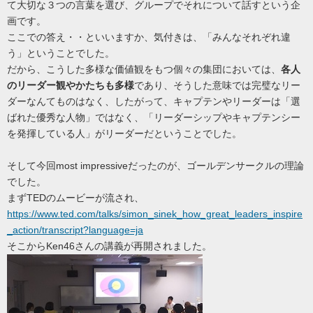
て大切な３つの言葉を選び、グループでそれについて話すという企
画です。
ここでの答え・・といいますか、気付きは、「みんなそれぞれ違
う」ということでした。
だから、こうした多様な価値観をもつ個々の集団においては、
各人
のリーダー観やかたちも多様
であり、そうした意味では完璧なリー
ダーなんてものはなく、したがって、キャプテンやリーダーは「選
ばれた優秀な人物」ではなく、「リーダーシップやキャプテンシー
を発揮している人」がリーダーだということでした。
そして今回most impressiveだったのが、ゴールデンサークルの理論
でした。
まずTEDのムービーが流され、
https://www.ted.com/talks/simon_sinek_how_great_leaders_inspire
_action/transcript?language=ja
そこからKen46さんの講義が再開されました。