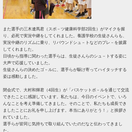
2
また選手の三木遼馬君（スポ－ツ健康科学部
回生）がマイクを握
り、必死で実況中継をしてくれました。養護学校の生徒さんらも、
実況中継のリズムに乗り、リバウンドシュ－トなどのプレ－を披露
してくれました。
日頃から指導に関わった選手らは、生徒さんらのシュ－トする姿に
大声で応援していました。
生徒さんらの決めたゴ－ルに、選手らが駆け寄ってハイタッチする
姿は感動しました。
4
閉会式で、大村和輝君（
回生）が「バスケットボ－ルを通じて交流
できたことに感謝しています。私たちは、今日のイベントで、いろ
んなことを考え準備してきました。そのことで、私たちも成長でき
ましたことにお礼を申し上げます。本当にありがとう！」と挨拶さ
れていました。
選手らが皆同じ気持ちで取り組んでいたのだなと伝わってきまし
た。