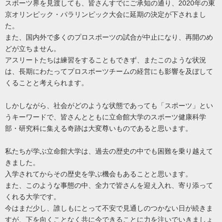
スポーツ界を見渡しても、皆さんすでにご承知の通り、2020年の東
京オリンピック・パラリンピック大会に延期の決定が下されまし
た。
また、国内外で多くのプロスポーツの試合が中止になり、再開のめ
どが立ちません。
アスリートたちは練習をすることもできず、またこのような状況
は、長期にわたってプロスポーツチームの経営にも影響を及ぼして
くることと考えられます。
しかしながら、社会がどのような状態であっても「スポーツ」とい
うキーワードで、皆さんとともに立命館大学のスポーツ健康科学
部・研究科に集える奇跡は大変尊いものであると思います。
私たちが学ぶ立命館大学は、過去の歴史の中でも困難を乗り越えて
きました。
入学されてからその歴史を学ぶ機会もあることと思います。
また、このような事態の中、全力で皆さんを迎え入れ、寄り添って
くれる大学です。
今はまだ少し、誰しもにとって不安で見通しのつかない日が続きま
すが、下を向くことなく共に今できることに力を注いでいきましょ