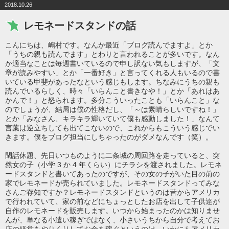
2018.10.26
レモネードスタンドの話
こんにちは、嶋村です。なんか最近「ブログ読んでますよ」とか
「うちの親も読んでます」とわりと言われることが多いです。なん
か適当なことは毎週書いているので申し訳ない気もしますが、「文
章が読みやすい」とか「一番好き」と言ってくれる人もいるので書
いている甲斐があったなという感じもします。ちなみにうちの親も
読んでいるらしく、時々「いらんこと書きなや！」とか「あれはあ
かんで！」と怒られます。多分こういったことも「いらんこと」な
のでしょうが、結局は僕の性格だし、「～は素晴らしいですね！」
とか「みなさん、キラキラ輝いていて僕も感動しました！」なんて
言葉は逆立ちしても出てこないので、これからもこういう感じでい
きます。僕をブログ担当にしちゃったのがダメなんです（笑）。
閑話休題、先日いつものように二条城の周回路を走っていると、突
然女の子（小学 3 か 4 年くらい）にチラシを渡されました。レモネ
ードスタンドと書いてあったのですが、その女の子がいた目の前の
家でレモネードが売られていました。レモネードスタンドってみな
さんご存知ですか？レモネードスタンドというのは昔からアメリカ
で行われていて、家の前などにちょっとしたお店を出して子供達が
自作のレモネードを販売します。いつから始まったのかは知りませ
んが、単なる小遣い稼ぎではなく、小さいうちから自分で考えてお