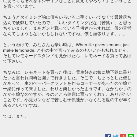
にあってもそれをポジティブなことに変えてやろう！」ということ
を言っています。
ちょうどタイミング的に僕もいろいろ上手くいってなくて最近落ち
込んで疲弊していたので、「いいタイミングだな（苦笑）」と思っ
ちゃいました。まあガンと戦っている子供達からすれば、僕の苦労
なんてしょうもないかもしれないですね。僕も頑張ります。。。
というわけで、みなさんも辛い時は、When life gives lemons, just
make lemonade. と心の中で言ってみるのもいいかも知れません。
そしてレモネードスタンドを見かけたら、レモネードを買ってあげ
て下さい。
ちなみに、レモネードを買った後は、電車好きの娘に地下鉄に乗り
たいと言われ岡崎公園まで行きました。そこで、ちょっとした催し
があって、車のペーパークラフトを作るコーナーがあったので娘と
一緒に作って来ました。わりと楽しかったようです。なかなか手の
かかる娘なのですが、今のところ健康に育ってくれて、ありがたい
ことです。小児ガンなどで苦しむ子供達がいなくなる世の中が早く
来るといいですね。
では、また。