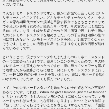
店の経営をやりくりしてお金を稼ぐというのは、いかにもアメリカ
っぽいですね。
そんなレモネードスタンドですが、僕が二条城で出会ったのはチャ
リティーということでした。どんなチャリティーかというと、小児
ガンや思春期世代のガンの撲滅を目指す募金でもともとはアメリカ
で小児ガンを患う女の子が始めたそうです。その女の子は１歳にな
る前にガンになり、4 歳か 5 歳で自分と同じ病気で苦しむ子供達の
ためにレモネードスタンドを始めました。その子自身は治療の副作
用に苦しみながらもレモネードスタンドを続け、8 歳で亡くなった
そうです。しかしこの活動は世界中に広まり今でも募金活動が続け
らているそうです。
ということで、僕はランニング中たまたまそのレモネードスタンド
の一つに出会ったわけです。結局ランニング中だったので、その時
はレモネードを買えなかったのですが、家に帰ってシャワーを浴び
て着替えてから散歩がてらに娘と一緒にレモネードスタンドに行っ
て、一杯 100 円のレモネードを買いました。娘はレモネードを飲む
のが初めてでしたが、とても喜んでいました。
さて、そのレモネードスタンドを始めた女の子が好きだった言葉が
あるそうです。それは、When life gives lemons, just make lemonad
e. というもので「もし人生がレモンのように酸っぱくたって、レモ
ネードを作れば大丈夫」的な意味になります。lemon という単語は
「酸っぱい」から転じて辛いことを表したりするんですが、「困難