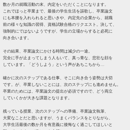
数か月の就職活動の末、内定をいただくことになります。
これでほっと卒業まで、最後の学生生活を謳歌し、卒業論文
にも本腰を入れられると思いきや、内定先の企業から、就職
前の様々な知識の習得、資格試験合格のリクエスト。決して、
強制的にではないようですが、学生の立場からすると必死に
向き合います。
その結果、卒業論文にかける時間は減少の一途。
完全に手が止まってしまう人もいて、真っ青な、悲壮な顔を
しています。「どうしよう」という声があちこちから…
確かに次のステップである仕事、そこに向き合う姿勢は大切
です。が、卒業しないことには、次のステップにも進めません。
卒業のためには、卒業論文の提出が必須ですので、どう両立
していくかが大きな課題となります。
残っている授業、次のステップへの準備、卒業論文執筆、
大変なことだと思いますが、うまくバランスをとりながら、
大学生活最後の数か月を有意義に後悔なく過ごしてほしいと