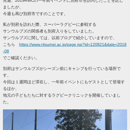
先週、2019RWCの一年前イベントに別府市を訪問したことを記し
ましたが、
今週も再び別府市ですのことです。
私が別府を訪れた際、スーパーラグビーに参戦する
サンウルブズの関係者も別府入りをしていました。
サンウルブズに関しては、以前ブログで紹介していますので、
こちら
https://www.ritsumei.ac.jp/page.jsp?id=120821&date=2018
-08
でご確認ください。
別府はサンウルブズがシーズン前にキャンプを行っている場所で
す。
今回は１週間ほど滞在し、一年前イベントにもゲストとして登場す
るほか、
地元の子どもたちに対するラグビークリニックを開催していまし
た。