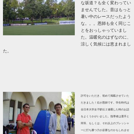
な坂道？も全く変わってい
ませんでした。昔はもっと
暑い中のレースだったよう
な。。。恩師も全く同じこ
とをおっしゃっていまし
た。温暖化のはずなのに、
涼しく気候には恵まれまし
た。
許可をいただき、初めて掲載させていた
だきました！右が恩師です。学生時代は
全日本大学女子駅伝２連覇した時のお話
をよくうかがいました。指導者は選手と
同等、もしくは、それ以上のプレッシャ
ーに打ち勝つ力が必要なのかもしれませ