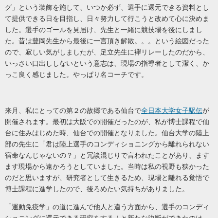
グ」という装飾を施して、いつか必ず、選手に還元できる資料とし
て提供できる日を目指し、日々努力して行こうと改めて心に決めま
した。選手のゴールを見届け、先生と一緒に競技場を後にしまし
た。昔は豊岡先生から最後に一言頂き解散。。。という絵図だった
ので、寂しい気がしましたが、足立先生に襷リレーしたのだから、
いっさい口出ししないという意志は、現場の指導者として潔く、か
っこ良く感じました。やっぱり名コーチです。
来月、私にとっての第２の故郷である仙台で
全日本大学女子駅伝
が
開催されます。最初は大阪での開催だったのが、私が博士課程で仙
台に住みはじめた時、仙台での開催となりました。仙台大学の陸上
部の先生に「君は陸上選手のコンディショニングから離れられない
宿命なんじゃないの？」と冗談混じりで言われたことがあり、ます
ます現場から遠かろうとしていました。
当時は私の視野も狭かった
のだと思いますが、
研究者として生きるため、
現場と離れる覚悟で
博士課程に進学したので、後ろめたい気持ちがありました。
「運動免疫学」の道に進んで他人と違う方面から、選手のコンディ
ショニングに還元できる研究をする！と新たな決断ができたのは、