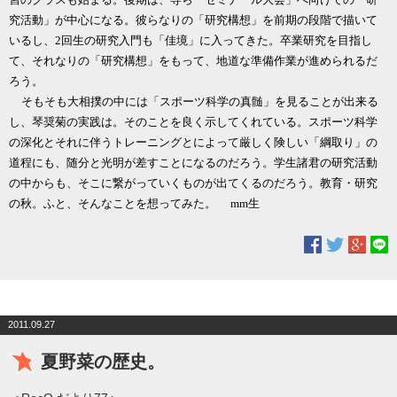
究活動」が中心になる。彼らなりの「研究構想」を前期の段階で描いて
いるし、
2
回生の研究入門も「佳境」に入ってきた。卒業研究を目指し
て、それなりの「研究構想」をもって、地道な準備作業が進められるだ
ろう。
そもそも大相撲の中には「スポーツ科学の真髄」を見ることが出来る
し、琴奨菊の実践は。そのことを良く示してくれている。スポーツ科学
の深化とそれに伴うトレーニングとによって厳しく険しい「綱取り」の
道程にも、随分と光明が差すことになるのだろう。学生諸君の研究活動
の中からも、そこに繋がっていくものが出てくるのだろう。教育・研究
の秋。ふと、そんなことを想ってみた。
mm
生
2011.09.27
夏野菜の歴史。