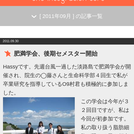
[
2011年09月
] の記事一覧
2011.09.30
肥満学会、後期セメスター開始
Hassyです。先週台風一過した淡路島で肥満学会が開
催され、院生の◯藤さんと生命科学部４回生で私が
卒業研究を指導しているO9村君も積極的に参加しま
した。
この学会は今年が３
２回目ですが、私は
今回が初参加です。
私の取り扱う脂肪細