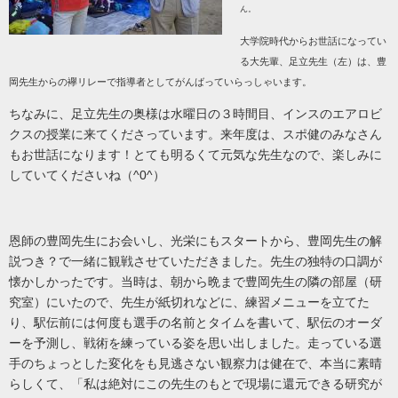
ん。
大学院時代からお世話になってい
る大先輩、足立先生（左）は、豊
岡先生からの襷リレーで指導者としてがんばっていらっしゃいます。
ちなみに、足立先生の奥様は水曜日の３時間目、インスのエアロビ
クスの授業に来てくださっています。
来年度は、スポ健のみなさん
もお世話になります！とても明るくて元気な先生なので、楽しみに
していてくださいね（^0^）
恩師の豊岡先生にお会いし、光栄にもスタートから、豊岡先生の解
説つき？で一緒に観戦させていただきました。先生の独特の口調が
懐かしかったです。当時は、朝から晩まで豊岡先生の隣の部屋（研
究室）にいたので、先生が紙切れなどに、練習メニューを立てた
り、駅伝前には何度も選手の名前とタイムを書いて、駅伝のオーダ
ーを予測し、戦術を練っている姿を思い出しました。走っている選
手のちょっとした変化をも見逃さない観察力は健在で、本当に素晴
らしくて、「私は絶対にこの先生のもとで現場に還元できる研究が