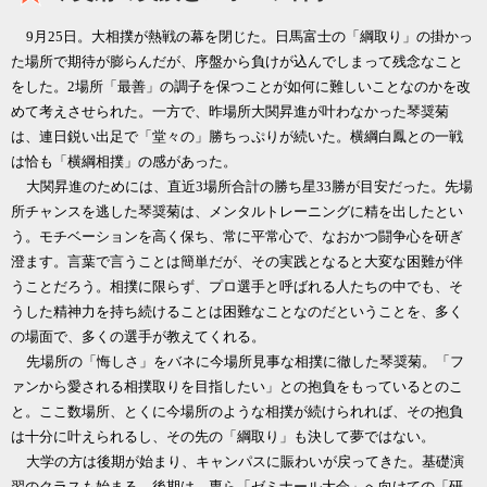
9
月
25
日。大相撲が熱戦の幕を閉じた。日馬富士の「綱取り」の掛かっ
た場所で期待が膨らんだが、序盤から負けが込んでしまって残念なこと
をした。
2
場所「最善」の調子を保つことが如何に難しいことなのかを改
めて考えさせられた。一方で、昨場所大関昇進が叶わなかった琴奨菊
は、連日鋭い出足で「堂々の」勝ちっぷりが続いた。横綱白鳳との一戦
は恰も「横綱相撲」の感があった。
大関昇進のためには、直近
3
場所合計の勝ち星
33
勝が目安だった。先場
所チャンスを逃した琴奨菊は、メンタルトレーニングに精を出したとい
う。モチベーションを高く保ち、常に平常心で、なおかつ闘争心を研ぎ
澄ます。言葉で言うことは簡単だが、その実践となると大変な困難が伴
うことだろう。相撲に限らず、プロ選手と呼ばれる人たちの中でも、そ
うした精神力を持ち続けることは困難なことなのだということを、多く
の場面で、多くの選手が教えてくれる。
先場所の「悔しさ」をバネに今場所見事な相撲に徹した琴奨菊。「フ
ァンから愛される相撲取りを目指したい」との抱負をもっているとのこ
と。ここ数場所、とくに今場所のような相撲が続けられれば、その抱負
は十分に叶えられるし、その先の「綱取り」も決して夢ではない。
大学の方は後期が始まり、キャンパスに賑わいが戻ってきた。基礎演
習のクラスも始まる。後期は、専ら「ゼミナール大会」へ向けての「研