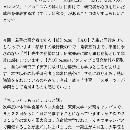
ャレンジ」「メカニズムの解明」に向けて，研究者が心血を注いだ
成果を発表する場（学会，研究会）があること自体がすばらしいこ
とです．
今回，若手の研究者である【哲】先生，【光
O
】先生と同行させて
もらっています．移動中の飛行機の中で，発表直前まで，準備に余
念のない【哲】先生の姿勢には，研究発表に取り組む姿勢として非
常に感心しています．【光
O
】先生のアクティブに研究情報を摂取
し，自らの研究アイデアに取り組む姿勢にも学ぶところがありま
す．本学以外の若手研究者も非常に熱心に，学会に取り組み，熱い
議論を交わしているのをみて，今後，益々「体育」「スポーツ」が
学問として発展するのを感じています．
「ちょっと，もっと，ほっと話」
次年度の体育学会第６３回大会は，東海大学・湘南キャンパスで，
８月２２日から２４日に開催することになっています．その次の２
０１３年の第６４回大会は，立命館大学びわこ・くさつキャンパス
で開催することが正式に決まりました．一期生が４回生，大学院も