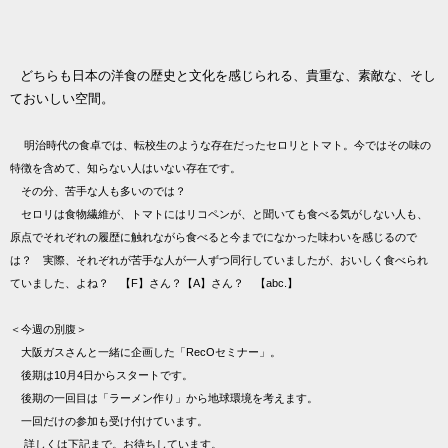
どちらも日本の洋食の歴史と文化を感じられる、貴重な、素敵な、そし
ておいしい空間。
明治時代の食卓では、転校生のような存在だったセロリとトマト。今ではその味の
特徴を含めて、知らない人はいない存在です。
その分、苦手な人も多いのでは？
セロリは食物繊維が、トマトにはリコペンが、と聞いても食べる気がしない人も、
原点でそれぞれの履歴に触れながら食べると今までになかった味わいを感じるので
は？ 実際、それぞれが苦手な人が一人ずつ同行していましたが、おいしく食べられ
ていました、よね？ 【F】さん？【A】さん？ 【abc.】
＜今週の別腹＞
大阪ガスさんと一緒に企画した「RecOセミナー」。
後期は10月4日からスタートです。
後期の一回目は「ラーメン作り」から地球環境を考えます。
一回だけの参加も受け付けています。
詳しくは下記まで。お待ちしています。