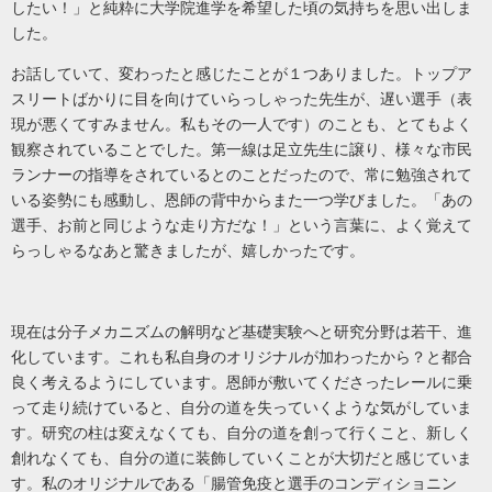
したい！」と純粋に大学院進学を希望した頃の気持ちを思い出しま
した。
お話していて、変わったと感じたことが１つありました。トップア
スリートばかりに目を向けていらっしゃった先生が、遅い選手（表
現が悪くてすみません。私もその一人です）のことも、とてもよく
観察されていることでした。第一線は足立先生に譲り、様々な市民
ランナーの指導をされているとのことだったので、常に勉強されて
いる姿勢にも感動し、恩師の背中からまた一つ学びました。「あの
選手、お前と同じような走り方だな！」という言葉に、よく覚えて
らっしゃるなあと驚きましたが、嬉しかったです。
現在は分子メカニズムの解明など基礎実験へと研究分野は若干、進
化しています。これも私自身のオリジナルが加わったから？と都合
良く考えるようにしています。恩師が敷いてくださったレールに乗
って走り続けていると、自分の道を失っていくような気がしていま
す。研究の柱は変えなくても、自分の道を創って行くこと、新しく
創れなくても、自分の道に装飾していくことが大切だと感じていま
す。私のオリジナルである「腸管免疫と選手のコンディショニン