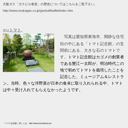
大阪ガス「ガスビル食堂」の歴史についてはこちらをご覧下さい。
http://www.osakagas.co.jp/gasbuil/leaflet/index.htm
トマト
。
次は
写真は愛知県東海市、閑静な住宅
街の中にある「トマト記念館」の玄
関前にある、大きな石のトマトで
す。
トマト記念館はカゴメの創業者
である蟹江一太郎が、明治時代この
地で初めてトマトを栽培したことを
記念した、ミュージアム＆レストラ
ン。
当時、色々な洋野菜が日本の食卓に取り入れられる中、トマト
は中々受け入れてもらえなかったようです。
「トマト記念館」詳しくは
http://www.tomatokan.jp/