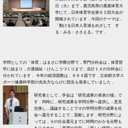
日（火）まで，鹿児島県の鹿屋体育大
学にて，日本体育学会第６２回大会が
開催されています．今回のテーマは，
「動ける日本人育成をめざして す
る・みる・ささえる」です．
学問としての「体育」はまさに学際分野で，専門分科会は，体育哲
学に始まり，介護福祉・けんこうづくりまで，合計１４の分科会に
分かれています．
今年の総演題数は，６６４題です．立命館大学ス
ポーツ健康科学部の先生方ならびに院生も発表していました．
研究者として，学会は「研究成果の発表の場」で
す．同時に，研究成果を学問分野へ提供し，意見
交換し，議論することでその学問分野の成果を社
会へ還元することで，貢献します．研究分野によ
っては，その社会還元までに時間のかかる分野も
ありますが，「真理の追究」「新しい研究へのチ