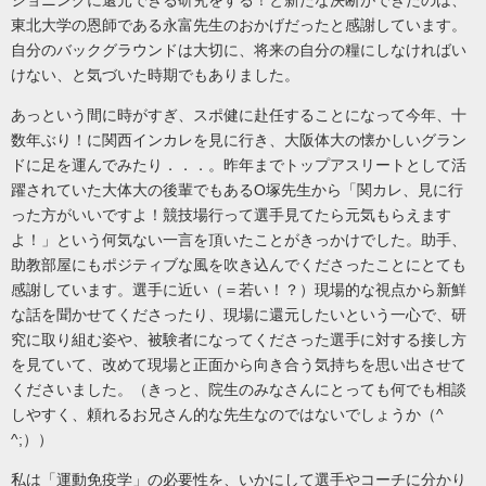
東北大学の恩師である永富先生のおかげだったと感謝しています。
自分のバックグラウンドは大切に、将来の自分の糧にしなければい
けない、と気づいた時期でもありました。
あっという間に時がすぎ、スポ健に赴任することになって
今年、十
数年ぶり！に
関西インカレを
見に行き、大阪体大の懐かしいグラン
ドに足を運んでみたり．．．。昨年までトップアスリートとして活
躍されていた大体大の後輩でもある
O
塚先生から「関カレ、見に行
った方がいいですよ！競技場行って選手見てたら元気もらえます
よ！」という何気ない一言を頂いたことがきっかけでした。
助手、
助教部屋にもポジティブな風を吹き込んでくださったことにとても
感謝しています。選手に近い（＝若い！？）現場的な視点から新鮮
な話を聞かせてくださったり、現場に還元したいという一心で、研
究に
取り組む姿や、被験者になってくださった選手に対する接し方
を見ていて、改めて現場と正面から向き合う気持ちを思い出させて
くださいました。（きっと、院生のみなさんにとっても何でも相談
しやすく、頼れるお兄さん的な先生なのではないでしょうか（^
^;））
私は「運動免疫学」の必要性を、いかにして選手やコーチに分かり