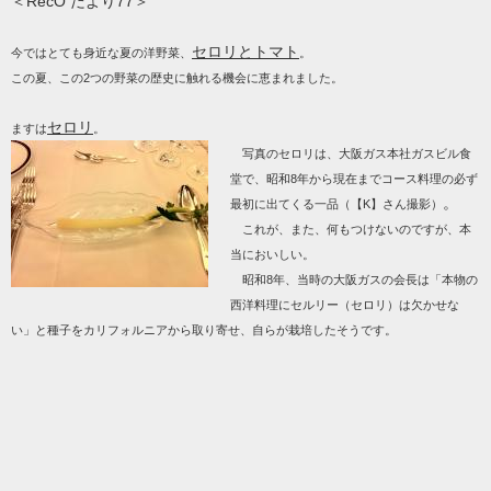
＜RecO だより77＞
セロリとトマト
今ではとても身近な夏の洋野菜、
。
この夏、この2つの野菜の歴史に触れる機会に恵まれました。
セロリ
ますは
。
写真のセロリは、大阪ガス本社ガスビル食
堂で、昭和8年から現在までコース料理の必ず
。
最初に出てくる一品（【K】さん撮影）
これが、また、何もつけないのですが、本
当においしい。
昭和8年、当時の大阪ガスの会長は「本物の
西洋料理にセルリー（セロリ）は欠かせな
い」と種子をカリフォルニアから取り寄せ、自らが栽培したそうです。