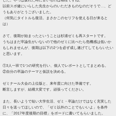
以前スポ健にいらした先生からのいただきものなのだそうで…、ど
うもありがとうございました。
（何気にタイトルも復活。まさかこのセリフを使える日が来ると
は）
さて、後期が始まったということは杉浦ゼミも再スタートです。
うちはまだ卒論生がいないので他のゼミに比べたら危機感は低いか
もしれませんが、後期は以下の2つを必ず成し遂げてしてもらいたい
と思います。
①3人一班で1つの研究を行い、個人でレポートとしてまとめる。
②自分の卒論のテーマと仮説を決める。
ゼミナール大会の上位版と、来年度に向けた準備です。
断言しますが、結構大変です。頑張ってください。
また、長いようで短い大学生活、ゼミ・卒論だけではなく充実した
日々を送ってほしいので、「ゼミ以外のことでもいいよ」を条件
に、「2017年度後期の目標」をボードに書いてもらいました。