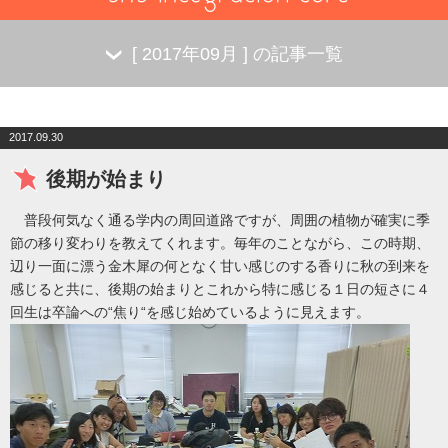
[
2017年09月
] の記事一覧
2017.09.30
後期が始まり
普段何気なく通る学内の周回道路ですが、周囲の植物が確実に季
節の移り変わりを教えてくれます。毎年のことながら、この時期、
辺り一面に漂う金木犀の何となく甘い感じのする香りに秋の到来を
感じると共に、後期の始まりとこれから特に感じる１日の短さに４
回生は卒論への“焦り“を感じ始めているように見えます。