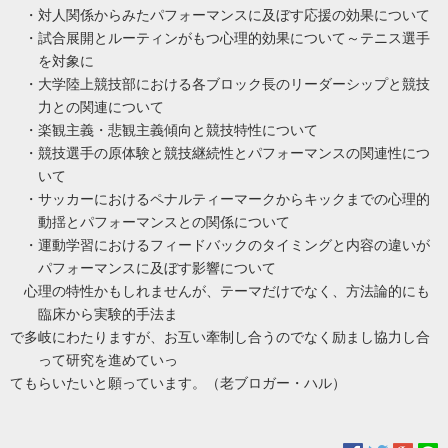
・対人関係からみたパフォーマンスに及ぼす応援の効果について
・試合展開とルーティンがもつ心理的効果について～テニス選手
を対象に
・大学陸上競技部における各ブロック長のリーダーシップと競技
力との関連について
・楽観主義・悲観主義傾向と競技特性について
・競技選手の原体験と競技継続性とパフォーマンスの関連性につ
いて
・サッカーにおけるペナルティーマークからキックまでの心理的
動揺とパフォーマンスとの関係について
・運動学習におけるフィードバックのタイミングと内容の違いが
パフォーマンスに及ぼす影響について
心理の特性かもしれませんが、テーマだけでなく、方法論的にも
臨床から実験的手法ま
で多岐にわたりますが、お互い牽制し合うのでなく励まし協力し合
って研究を進めていっ
てもらいたいと願っています。（老ブロガー・ハル）