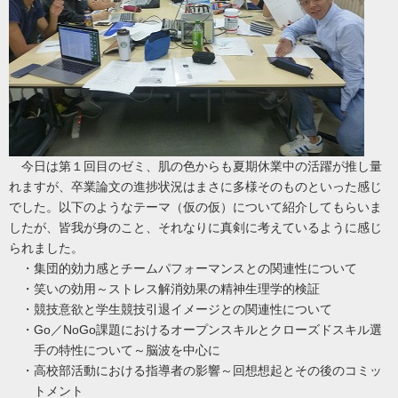
今日は第１回目のゼミ、肌の色からも夏期休業中の活躍が推し量
れますが、卒業論文の進捗状況はまさに多様そのものといった感じ
でした。以下のようなテーマ（仮の仮）について紹介してもらいま
したが、皆我が身のこと、それなりに真剣に考えているように感じ
られました。
・集団的効力感とチームパフォーマンスとの関連性について
・笑いの効用～ストレス解消効果の精神生理学的検証
・競技意欲と学生競技引退イメージとの関連性について
・
Go
／
NoGo
課題におけるオープンスキルとクローズドスキル選
手の特性について～脳波を中心に
・高校部活動における指導者の影響～回想想起とその後のコミッ
トメント