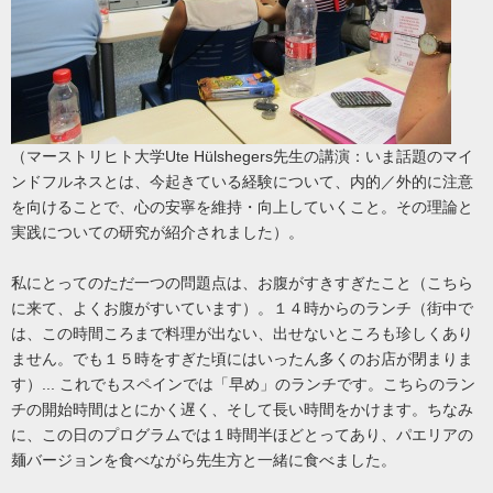
（マーストリヒト大学Ute Hülshegers先生の講演：いま話題のマイ
ンドフルネスとは、今起きている経験について、内的／外的に注意
を向けることで、心の安寧を維持・向上していくこと。その理論と
実践についての研究が紹介されました）。
私にとってのただ一つの問題点は、お腹がすきすぎたこと（こちら
に来て、よくお腹がすいています）。１４時からのランチ（街中で
は、この時間ころまで料理が出ない、出せないところも珍しくあり
ません。でも１５時をすぎた頃にはいったん多くのお店が閉まりま
す）... これでもスペインでは「早め」のランチです。こちらのラン
チの開始時間はとにかく遅く、そして長い時間をかけます。ちなみ
に、この日のプログラムでは１時間半ほどとってあり、パエリアの
麺バージョンを食べながら先生方と一緒に食べました。