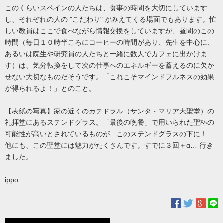
このくらいスペインの人たちは、食事の時間を大切にしています
し、それぞれの人の "こだわり" がみえてくる場面でもあります。忙
しい教員はここで食べながら情報交換をしていますが、昼間のこの
時間（毎日１０時半ころにコーヒーの時間があり、先生を中心に、
あるいは院生や研究員の人たちと一緒に数人でカフェに出かけま
す）は、気分転換をして次の仕事へのエネルギーを蓄えるのに欠か
せない大切なものだそうです。「これこそマインドフルネスの効果
が得られるよ！」とのこと。
【表紙の写真】家の近くのカテドラル（サンタ・マリア大聖堂）の
礼拝堂にあるステンドグラス。「最後の晩餐」で用いられた聖杯の
可能性が高いとされているものが、このステンドグラスの下に！
他にも、この聖堂には魅力がたくさんです。すでに３回＋α… 行き
ました。
ippo