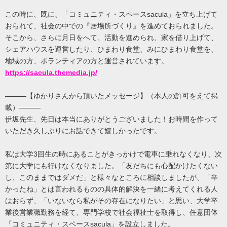
この時に、既に、「コミュニティ・スペースsacula」を立ち上げて
おられて、社会の中での『居場所づくり』を進めておられました。
そこから、さらに月日をへて、活動を進められ、家を借り上げて、
シェアハウスを運営したり、ひまわり食堂、みにひまわり食堂を、
地域の方、ボランティアの方と運営されています。
https://sacula.themedia.jp/
―――【ゆかりさんから頂いたメッセージ】（本人の許可をえて掲
載）―――
伊坂先生、先日は本当にありがとうございました！お時間を作って
いただき久しぶりにお話できて嬉しかったです。
私は大学3回生の時にあることがきっかけで電車に乗れなくなり、次
第に大学にも行けなくなりました。「友だちにも心配かけたくない
し、このままではダメだ」と様々なところに相談しましたが、「辛
かったね」とは言われるものの具体的解決を一緒に考えてくれる人
はおらず、「いないなら私がその存在になりたい」と思い、大学卒
業後営業職勤務を経て、専門学校で社会福祉士を取得し、任意団体
「コミュニティ・スペースsacula」を設立しました。