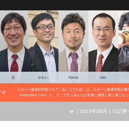
忠
かわい
Hassy
nao
スポーツ健康科学部ブログ「あいコアの星」は、スポーツ健康学部の教
（Integration Core）と、そこで学ぶみんなが未来に燦然と輝く星
[
2013年08月
] の記事