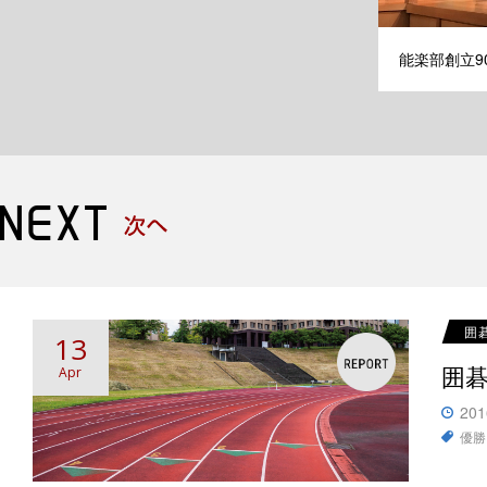
能楽部創立9
囲
13
囲
Apr
201
優勝