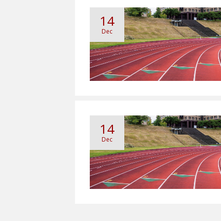
14
Dec
14
Dec