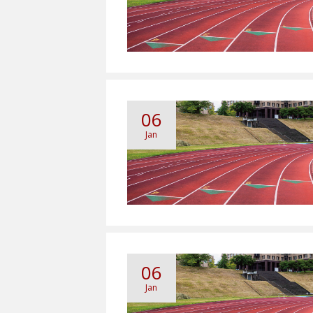
06
Jan
06
Jan