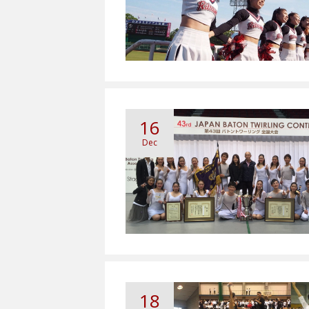
16
Dec
18