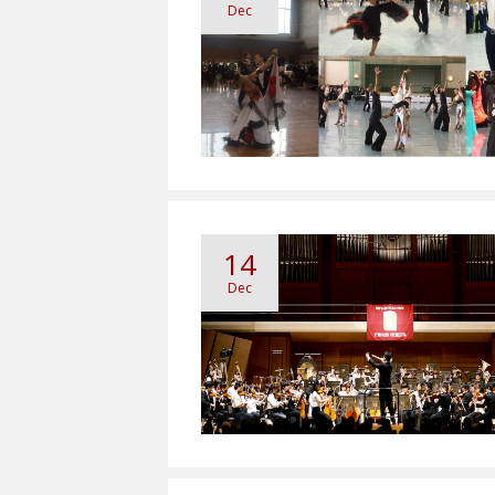
Dec
14
Dec