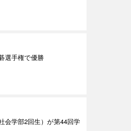
囲碁選手権で優勝
会学部2回生）が第44回学