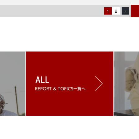
1
2
>