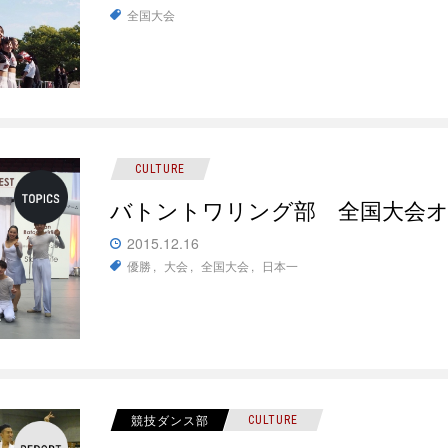
全国大会
CULTURE
バトントワリング部 全国大会
2015.12.16
優勝
大会
全国大会
日本一
競技ダンス部
CULTURE