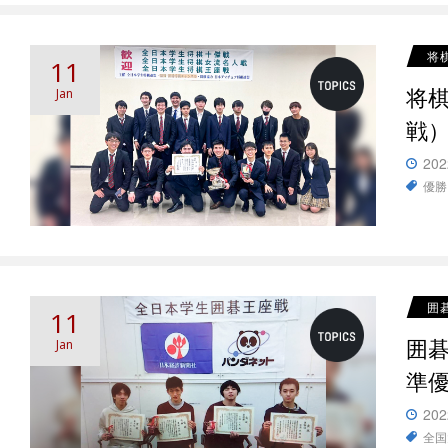
将
11
将
Jan
戦
202
優勝
囲
11
囲
Jan
準
202
全国