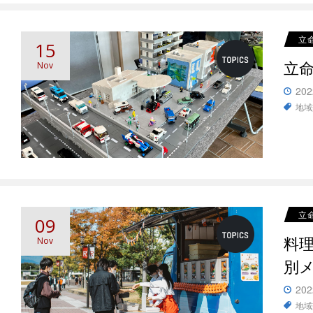
立
15
立
Nov
202
地域
立
09
料理
Nov
別
202
地域