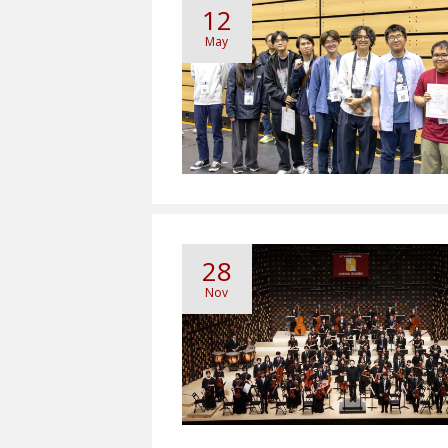
12
May
28
Nov