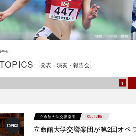
報告会
 TOPICS
発表・演奏・報告会
1
立命館大学交響楽団
CULTURE
立命館大学交響楽団が第2回オペ