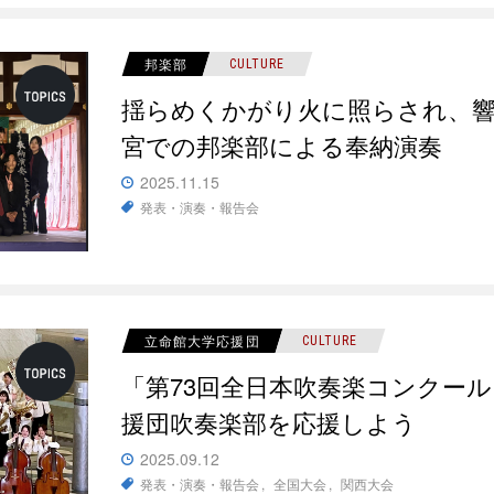
邦楽部
CULTURE
揺らめくかがり火に照らされ、響
宮での邦楽部による奉納演奏
2025.11.15
発表・演奏・報告会
立命館大学応援団
CULTURE
「第73回全日本吹奏楽コンクー
援団吹奏楽部を応援しよう
2025.09.12
発表・演奏・報告会
全国大会
関西大会