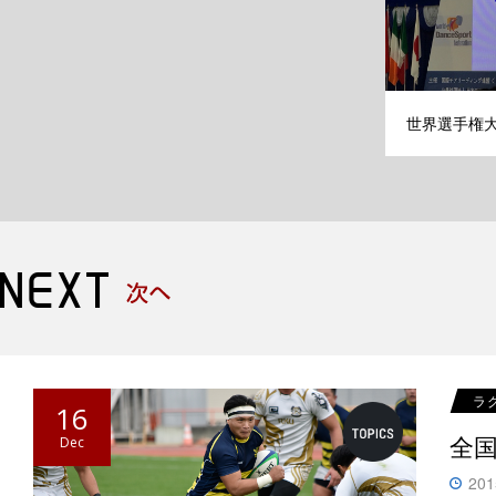
世界選手権
ラ
16
全
Dec
201