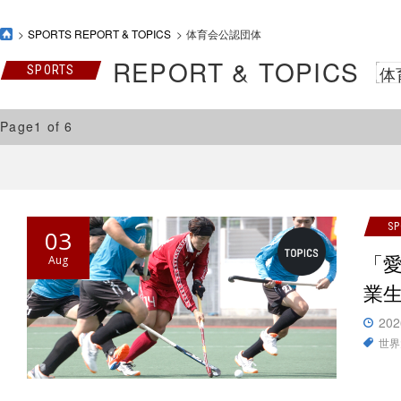
SPORTS REPORT & TOPICS
体育会公認団体
REPORT & TOPICS
体
SPORTS
Page1 of 6
S
03
「
Aug
業
202
世界