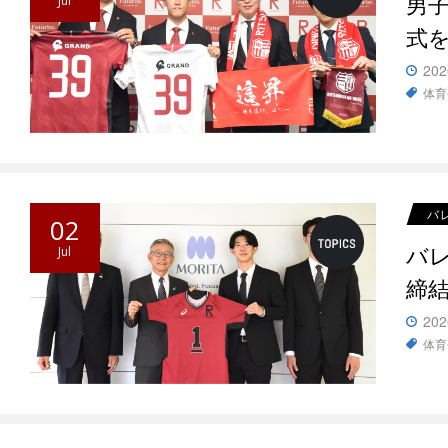
男
Jul
式
202
体育
バ
02
バ
Jul
締
202
体育