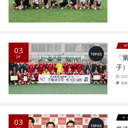
S
03
「
Jul
子
202
優勝
サ
03