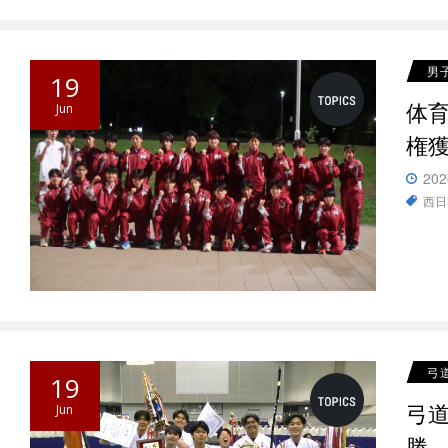
男
19
体
Jun
権
202
西日
弓
19
弓
Jun
勝