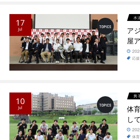
水
17
ア
Jul
屋
202
応援
男
10
体
Jul
し
202
体育