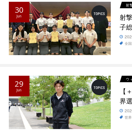
射
30
射
Jun
子総
202
全国
ウ
29
【
Jun
界
202
世界