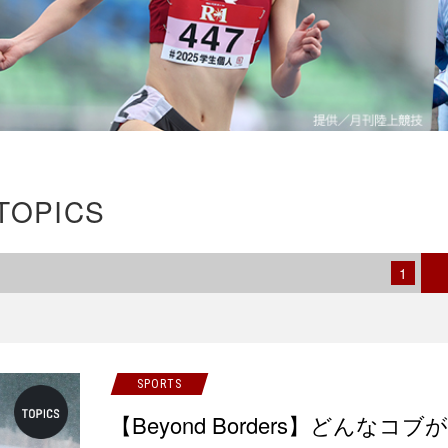
TOPICS
1
SPORTS
【Beyond Borders】どん