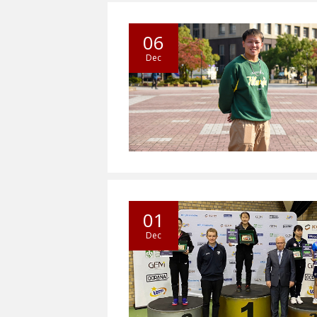
06
Dec
01
Dec