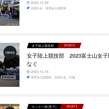
2023.12.30
全国大会
体育会公認団体
女子陸上競技部
SPORTS
女子陸上競技部 2023富士山女
なぐ
2023.12.19
体育会公認団体
全国大会
応援
ホッケー部(男子)
SPORTS