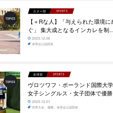
カヌー部
SPORTS
【＋Rな人】「与えられた環境に
ぐ」 集大成となるインカレを制
2023.12.06
体育会公認団体
卓球部
SPORTS
ヴロツワフ・ポーランド国際大学
女子シングルス・女子団体で優勝
2023.12.01
世界大会
優勝
体育会公認団体