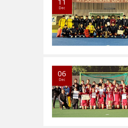
11
Dec
06
Dec