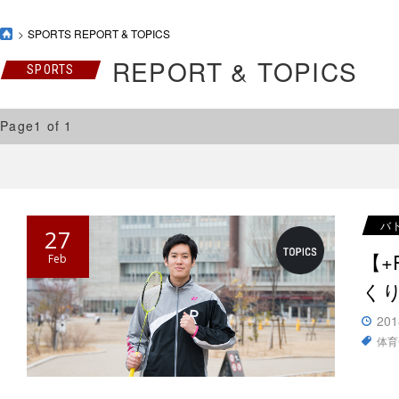
SPORTS REPORT & TOPICS
REPORT & TOPICS
SPORTS
Page1 of 1
バ
27
【
Feb
く
201
体育