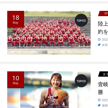
S
18
陸
May
約
202
体育
女
10
壹岐
May
勝
202
優勝