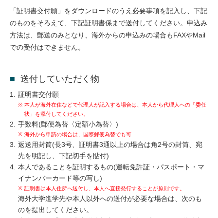
「証明書交付願」をダウンロードのうえ必要事項を記入し、下記
のものをそろえて、下記証明書係まで送付してください。申込み
方法は、郵送のみとなり、海外からの申込みの場合もFAXやMail
での受付はできません。
送付していただく物
証明書交付願
※
本人が海外在住などで代理人が記入する場合は、本人から代理人への「委任
状」を添付してください。
手数料(郵便為替〈定額小為替〉)
※
海外から申請の場合は、国際郵便為替でも可
返送用封筒(長3号、証明書3通以上の場合は角2号の封筒、宛
先を明記し、下記切手を貼付)
本人であることを証明するもの(運転免許証・パスポート・マ
イナンバーカード等の写し)
※
証明書は本人住所へ送付し、本人へ直接発行することが原則です。
海外大学進学先や本人以外への送付が必要な場合は、次のも
のを提出してください。