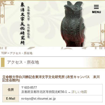
TOP
アクセス・所在地
アクセス・所在地
立命館大学白川静記念東洋文字文化研究所 (衣笠キャンパス 末川
記念会館内)
〒603-8577
住所
京都府京都市北区等持院北町56-1 →
詳しい地図
E-Mail
ro-toyo@st.ritsumei.ac.jp