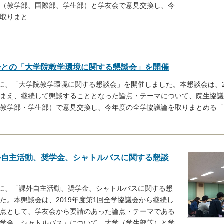
（教学部、国際部、学生部）と学友会で意見交換し、今
取りまと
…
会との「大学院教学環境に関する懇談会」を開催
(火)に、「大学院教学環境に関する懇談会」を開催しました。本懇談会は、2
まえ、継続して懇談することとなった論点・テーマについて、院生協議
教学部・学生部）で意見交換し、今年度の全学協議論を取りまとめる「
外自主活動、奨学金、シャトルバスに関する懇談
(火)に、「課外自主活動、奨学金、シャトルバスに関する懇
た。本懇談会は、2019年度第1回全学協議会から継続し
点として、学友会から要請のあった論点・テーマである
学金、シャトルバス」について、大学（学生部等）と学