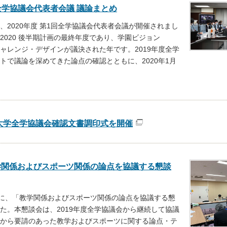
回全学協議会代表者会議 議論まとめ
に、2020年度 第1回全学協議会代表者会議が開催されまし
R2020 後半期計画の最終年度であり、学園ビジョン
学チャレンジ・デザインが議決された年です。2019年度全学
トで議論を深めてきた論点の確認とともに、2020年1月
館大学全学協議会確認文書調印式を開催
学関係およびスポーツ関係の論点を協議する懇談
(火)に、「教学関係およびスポーツ関係の論点を協議する懇
た。本懇談会は、2019年度全学協議会から継続して協議
から要請のあった教学およびスポーツに関する論点・テ