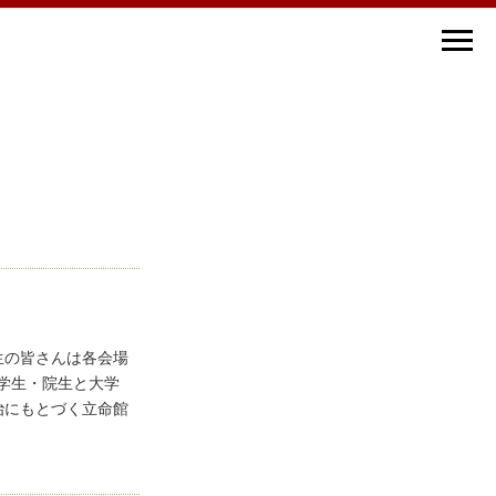
生の皆さんは各会場
学⽣・院⽣と大学
治にもとづく⽴命館