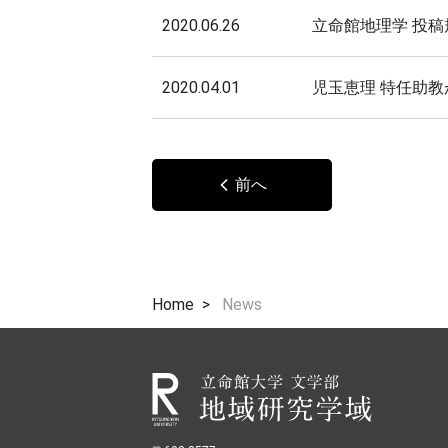
2020.06.26
立命館地理学 投
2020.04.01
児玉恵理 特任助
前へ
Home
News