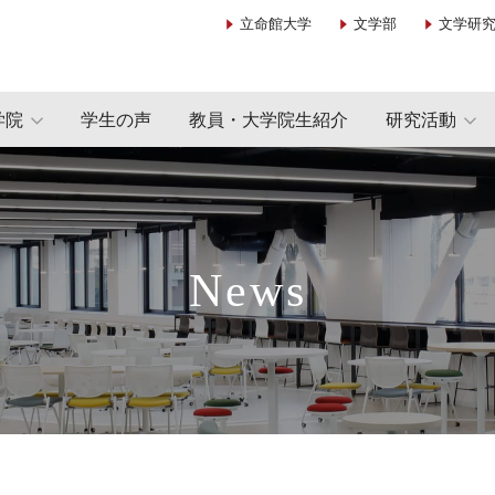
立命館大学
文学部
文学研
学院
学生の声
教員・大学院生紹介
研究活動
News