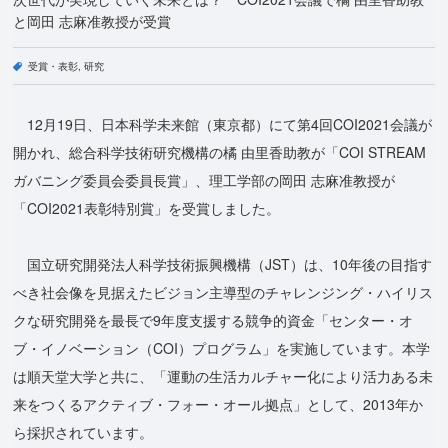
と岡田 志麻准教授が受賞
受賞・表彰
研究
12月19日、日本科学未来館（東京都）にて第4回COI2021会議が
開かれ、総合科学技術研究機構の橘 由里香助教が「COI STREAM
ガバニング委員会委員長賞」、理工学部の岡田 志麻准教授が
「COI2021表彰特別賞」を受賞しました。
国立研究開発法人科学技術振興機構（JST）は、10年後の目指す
べき社会像を見据えたビジョン主導型のチャレンジング・ハイリス
クな研究開発を最長で9年度支援する競争的資金「センター・オ
ブ・イノベーション（COI）プログラム」を実施しています。本学
は順天堂大学と共に、「運動の生活カルチャー化により活力ある未
来をつくるアクティブ・フォー・オール拠点」として、2013年か
ら採択されています。