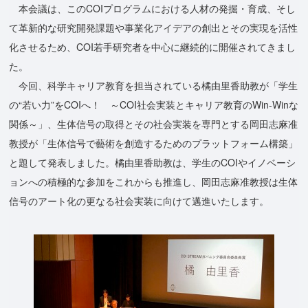
本会議は、このCOIプログラムにおける人材の発掘・育成、そし
て革新的な研究開発課題や事業化アイデアの創出とその実現を活性
化させるため、COI若手研究者を中心に継続的に開催されてきまし
た。
今回、科学キャリア教育を担当されている橘由里香助教が「学生
の“若い力”をCOIへ！ ～COI社会実装とキャリア教育のWin-Winな
関係～」、生体信号の取得とその社会実装を専門とする岡田志麻准
教授が「生体信号で藝術を創造するためのプラットフォーム構築」
と題して発表しました。橘由里香助教は、学生のCOIやイノベーシ
ョンへの積極的な参加をこれからも推進し、岡田志麻准教授は生体
信号のアート化の更なる社会実装に向けて邁進いたします。