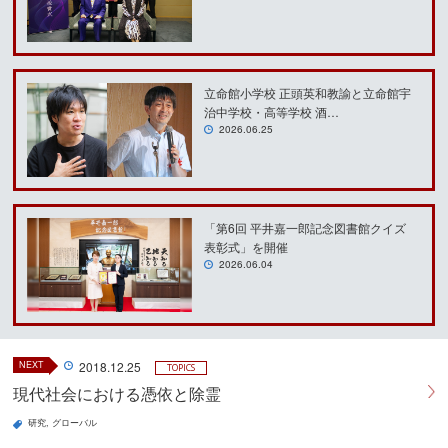
立命館小学校 正頭英和教諭と立命館宇
治中学校・高等学校 酒…
2026.06.25
「第6回 平井嘉一郎記念図書館クイズ
表彰式」を開催
2026.06.04
NEXT
2018.12.25
TOPICS
現代社会における憑依と除霊
研究
グローバル