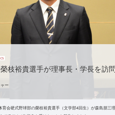
ICS
 榮枝裕貴選手が理事長・学長を訪
チャー
体育会硬式野球部の榮枝裕貴選手（文学部4回生）が森島朋三