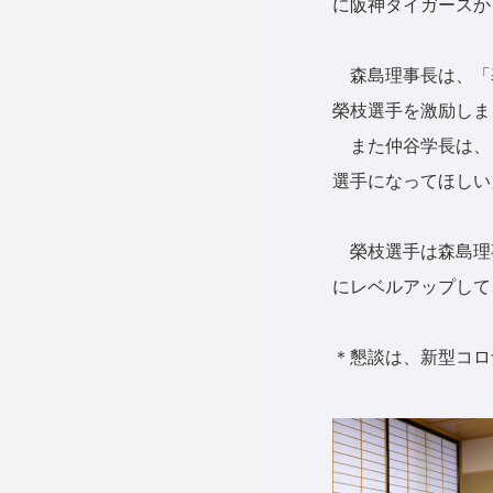
に阪神タイガースか
森島理事長は、「
榮枝選手を激励しま
また仲谷学長は、
選手になってほしい
榮枝選手は森島理
にレベルアップして
＊懇談は、新型コロ