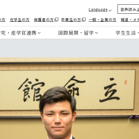
Language
音声読み
の方
在学生の方
保護者の方
卒業生の方
一般・企業の方
報道・メ
研究・産学官連携
国際展開・留学
学生生活