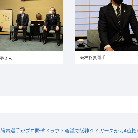
悠泰さん
榮枝裕貴選手
枝裕貴選手がプロ野球ドラフト会議で阪神タイガースから4位指