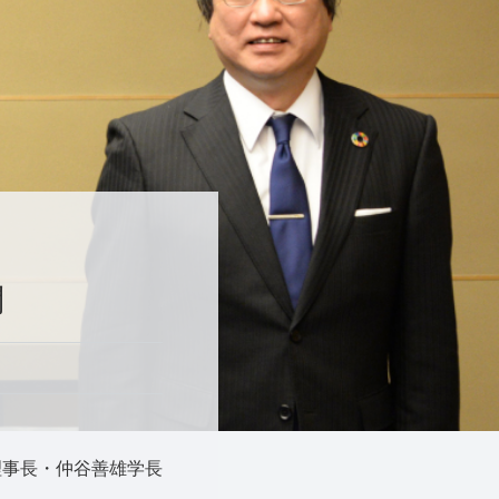
問
理事長・仲谷善雄学長