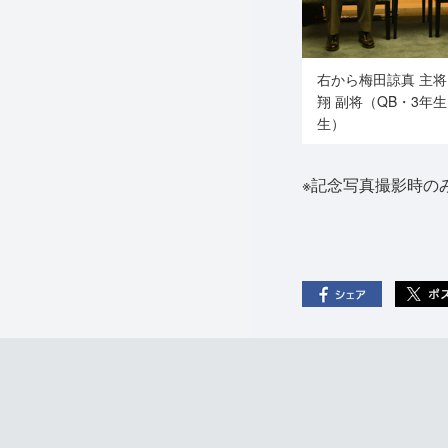
右から梅田諒真 主将
翔 副将（QB・3年
生）
※記念写真撮影時の