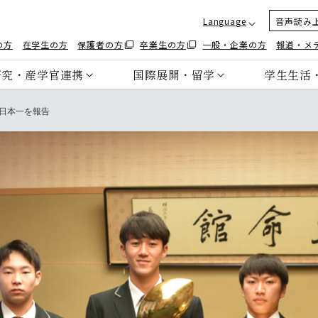
Language
音声読み
の方
在学生の方
保護者の方
卒業生の方
一般・企業の方
報道・メ
研究・産学官連携
国際展開・留学
学生生活
日本一を報告