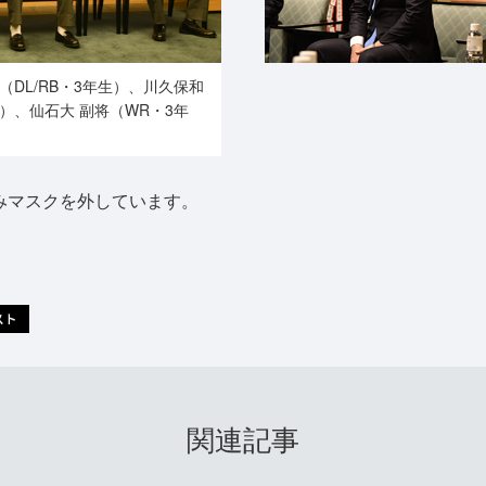
（DL/RB・3年生）、川久保和
生）、仙石大 副将（WR・3年
みマスクを外しています。
関連記事