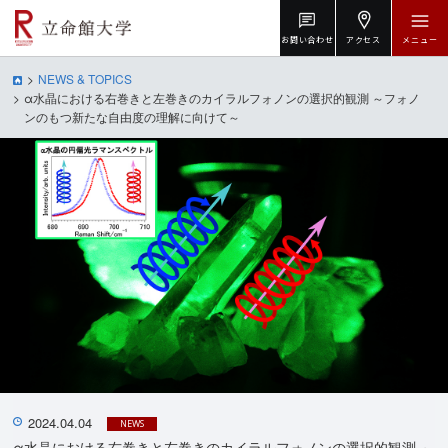
お問い合わせ
アクセス
メニュー
NEWS & TOPICS
α水晶における右巻きと左巻きのカイラルフォノンの選択的観測 ～フォノ
ンのもつ新たな自由度の理解に向けて～
2024.04.04
NEWS
α水晶における右巻きと左巻きのカイラルフォノンの選択的観測 ～