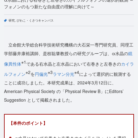
フォノンのもつ新たな自由度の理解に向けて～
研究
びわこ・くさつキャンパス
立命館大学総合科学技術研究機構の大石栄一専門研究員、同理工
学部藤井康裕講師、是枝聡肇教授らの研究グループは、α水晶の
鏡
※1
像異性体
である右水晶と左水晶において右巻きと左巻きの
カイラ
※2
※3
※4
ルフォノン
を
円偏光
ラマン分光
によって選択的に観測する
ことに成功しました。本研究成果は、2024年3月12日に、
American Physical Society の「Physical Review B」にEditors’
Suggestion として掲載されました。
【本件のポイント】
α水晶において右巻きと左巻きのカイラルフォノンを選択