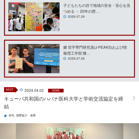
子どもたちの目で地域の安全・安心を見
つめる － 20年の歴…
2026.07.29
滕 世宇専門研究員(J-PEAKS)および情
報理工学部 陳…
2026.07.28
NEXT
2024.04.02
NEWS
キューバ共和国のハバナ医科大学と学術交流協定を締
結
研究
国際協力・連携