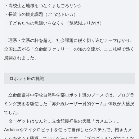
・高校生と地域をつなぐまちごろリンク
・長浜市の観光課題（ご当地トレカ）
・子どもたちの魚嫌いをなくす（琵琶湖ふりかけ）
理系・文系の枠を超え、社会課題に鋭く切り込むテーマばかり。
全国に広がる「立命館ファミリー」の知の交流が、ここ札幌で熱く
展開されました。
ロボット班の挑戦
立命館慶祥中学校自然科学部ロボット班のブースでは、プログラ
ミング技術を駆使した「赤外線レーザー射的ゲーム」体験が大盛況
でした。
ターゲットはなんと…立命館慶祥生の天敵「カメムシ」。
Arduinoやマイクロビットを使って自作したシステムで、憎きカメ
ムシを次々と駆逐していくゲームです。「プログラミングでこんな