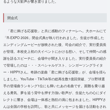
るような大歓声が響き渡りました。
閉会式
「君に捧げる応援歌」と共に感動のフィナーレへ。大ホールにて
「R-EXPO 2026」閉会式典が執り行われました。生徒が作成した
エンディングムービーが放映された後、司会の紹介で、実行委員長
が登壇。本校史上初の大イベントにかける想い、そして仲間への感
謝を語るスピーチに、会場中が聞き入りました。実行委員長の紹介
で登場したのは・・・スペシャルゲスト、シンガーソングライタ
ー・HIPPYさん。奇跡の楽曲「君に捧げる応援歌」が、会場を揺ら
しました。YouTube・TikTok等の総再生数1億回突破、プロ野球選
手の登場曲ランキング1位にも輝いたあの名曲です。困難を乗り越
える勇気、夢を追う背中を押す力強い歌声が、生徒たちの心にダイ
レクトに響き、会場は一体感と熱狂の渦に包まれました。HIPPYさ
んは全国の学校を訪問し、歌と共にメッセージを届ける活動をされ