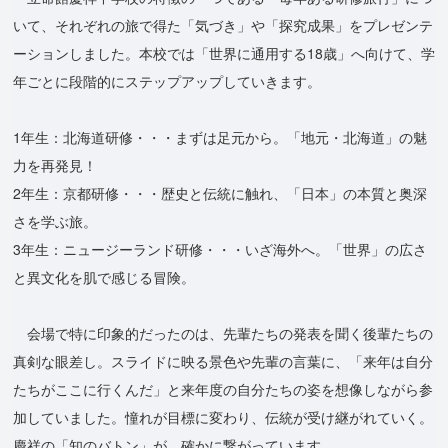
いて、それぞれの旅で得た「気づき」や「探究成果」をプレゼンテ
ーションしました。本校では「世界に通用する18歳」へ向けて、学
年ごとに段階的にステップアップしていきます。
1年生：北海道研修・・・まずは足元から。「地元・北海道」の魅
力を再発見！
2年生：京都研修・・・歴史と伝統に触れ、「日本」の本質と奥深
さを学ぶ旅。
3年生：ニュージーランド研修・・・いざ海外へ。「世界」の広さ
と異文化を肌で感じる冒険。
会場で特に印象的だったのは、先輩たちの発表を聞く後輩たちの
真剣な眼差し。スライドに映る景色や先輩の言葉に、「来年は自分
たちがここに行くんだ」と来年度の自分たちの姿を想像しながら参
加していました。憧れが目標に変わり、伝統が受け継がれていく。
慶祥の「知のバトン」が、確かに繋がっています。