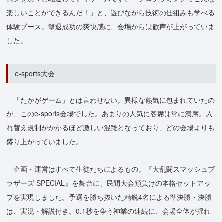
楽しいことができるんだ！」と、遊びながら技術の仕組みも学べる
体験ブース。撃退成功の爽快感に、会場からは歓声が上がっていま
した。
e-sports大会
「たかがゲーム」とは言わせない。異様な熱気に包まれていたの
が、このe-sports会場でした。あまりの人気に客席は常に満席。入
れ替え規制がかかるほど激しい混雑となっており、どの会場よりも
盛り上がっていました。
企画・運営はすべて生徒たちによるもの。『大乱闘スマッシュブ
ラザーズ SPECIAL』を舞台に、民間大会顔負けの本格セットアッ
プを実現しました。予選を勝ち抜いた精鋭4名による準決勝・決勝
は、実況・解説付き。0.1秒を争う神業の連続に、会場全体が揺れ