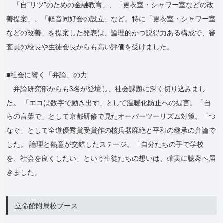
「自”リツ”のための金融教育」、「更衣室・シャワー室などの改
善提案」、「軽音同好会の設立」など。特に「更衣室・シャワー室
などの改善」を提案した発表は、論理的かつ説得力ある構成で、審
査員の校長や生徒会長からも高い評価を受けました。
■社会に響く「弁論」の力
弁論研究部からも3名が登壇し、社会課題に深く切り込みまし
た。 「エコは数字で動き出す」として温暖化防止への提言。「自
らの言葉で」として京都研修で見たオーバーツーリズム対策。「つ
なぐ」として全道優秀賞受賞作の核兵器廃絶と平和の継承の弁論で
した。 論理と熱意が交錯したステージ。「自分たちの手で学校
を、社会を良くしたい」という生徒たちの想いは、確実に聴衆へ届
きました。
立命館附属校ブース