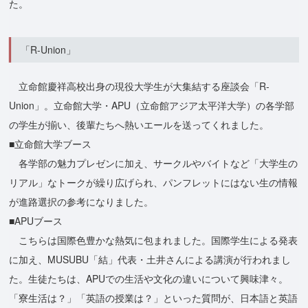
た。
「R-Union」
立命館慶祥高校出身の現役大学生が大集結する座談会「R-
Union」。立命館大学・APU（立命館アジア太平洋大学）の各学部
の学生が揃い、後輩たちへ熱いエールを送ってくれました。
■立命館大学ブース
各学部の魅力プレゼンに加え、サークルやバイトなど「大学生の
リアル」なトークが繰り広げられ、パンフレットにはない生の情報
が進路選択の参考になりました。
■APUブース
こちらは国際色豊かな熱気に包まれました。国際学生による発表
に加え、MUSUBU「結」代表・土井さんによる講演が行われまし
た。生徒たちは、APUでの生活や文化の違いについて興味津々。
「寮生活は？」「英語の授業は？」といった質問が、日本語と英語