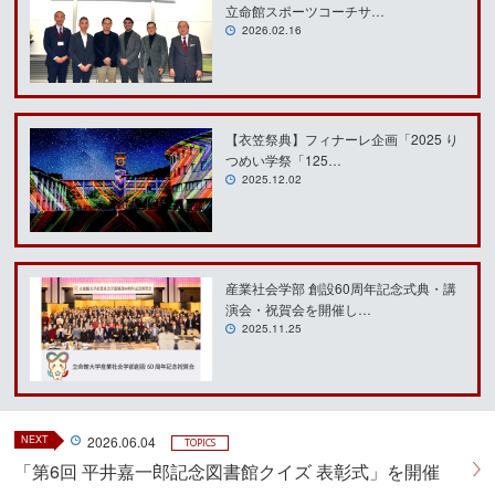
立命館スポーツコーチサ…
2026.02.16
【衣笠祭典】フィナーレ企画「2025 り
つめい学祭「125…
2025.12.02
産業社会学部 創設60周年記念式典・講
演会・祝賀会を開催し…
2025.11.25
NEXT
2026.06.04
TOPICS
「第6回 平井嘉一郎記念図書館クイズ 表彰式」を開催