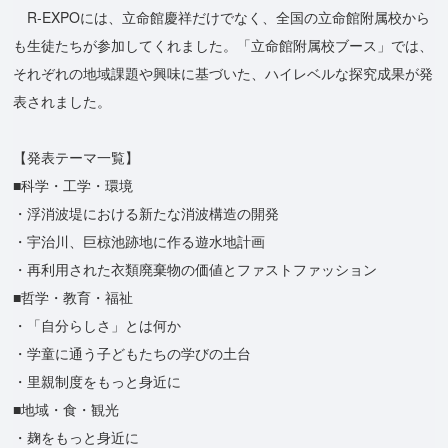
R-EXPOには、立命館慶祥だけでなく、全国の立命館附属校から
も生徒たちが参加してくれました。「立命館附属校ブース」では、
それぞれの地域課題や興味に基づいた、ハイレベルな探究成果が発
表されました。
【発表テーマ一覧】
■科学・工学・環境
・浮消波堤における新たな消波構造の開発
・宇治川、巨椋池跡地に作る遊水地計画
・再利用された衣類廃棄物の価値とファストファッション
■哲学・教育・福祉
・「自分らしさ」とは何か
・学童に通う子どもたちの学びの土台
・里親制度をもっと身近に
■地域・食・観光
・麹をもっと身近に