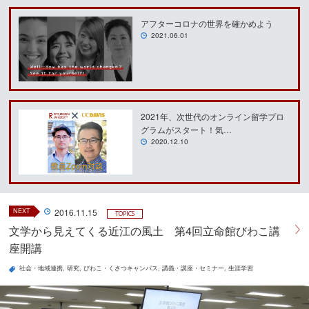
アフターコロナの世界を確かめよう
2021.06.01
2021年、次世代のオンライン留学プロ
グラムがスタート！気…
2020.12.10
NEXT
2016.11.15
TOPICS
文学から見えてくる近江の風土 第4回立命館びわこ講
座開講
社会・地域連携
研究
びわこ・くさつキャンパス
講義・講座・セミナー
生涯学習