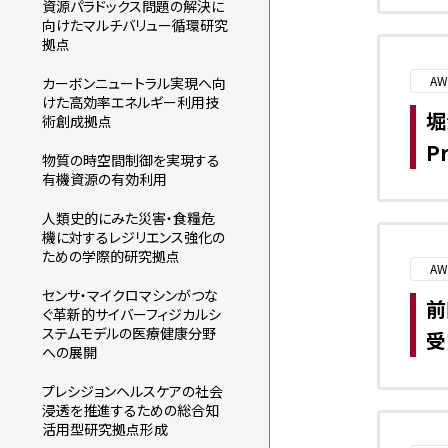
資源パラドックス問題の解決に
向けたマルチバリュー循環研究
拠点
AW
カーボンニュートラル実現へ向
けた高効率エネルギー利用技
堀
術創成拠点
P
物質の時空間制御を実現する
有機資源の有効利用
人類史的にみた災害・食糧危
機に対するレジリエンス強化の
ための学際的研究拠点
AW
センサ・マイクロマシンがつな
前
ぐ革新的サイバーフィジカルシ
ステムモデルの医療健康分野
受
への展開
プレシジョンヘルスケアの社会
浸透を推進するための総合知
活用型研究拠点形成