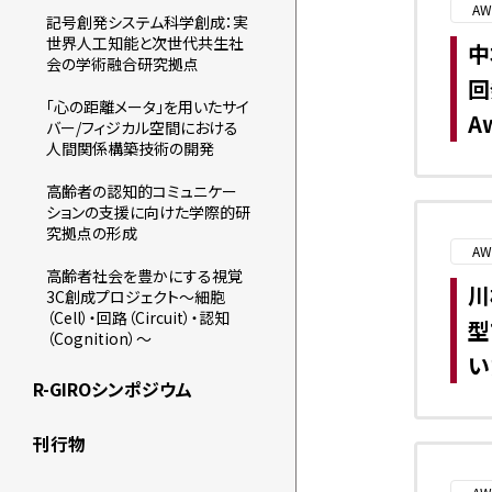
AW
記号創発システム科学創成：実
世界人工知能と次世代共生社
中
会の学術融合研究拠点
回
「心の距離メータ」を用いたサイ
A
バー/フィジカル空間における
人間関係構築技術の開発
高齢者の認知的コミュニケー
ションの支援に向けた学際的研
究拠点の形成
AW
高齢者社会を豊かにする視覚
川
3C創成プロジェクト～細胞
（Cell）・回路（Circuit）・認知
型
（Cognition）～
い
R-GIROシンポジウム
刊行物