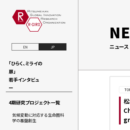
N
ニュース
EN
JP
「ひらく、ミライの
扉」
若手インタビュ
ー
TO
松
4期研究プロジェクト一覧
Ch
気候変動に対応する生命圏科
g
学の基盤創生