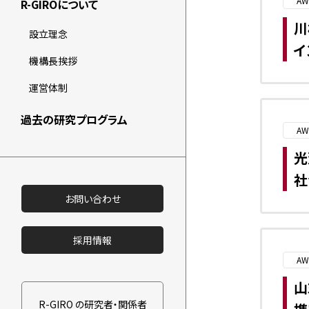
AW
R-GIROについて
川
設立理念
イ
機構長挨拶
運営体制
過去の研究プログラム
AW
光
社
お問い合わせ
採用情報
AW
山
R-GIRO の研究者・関係者