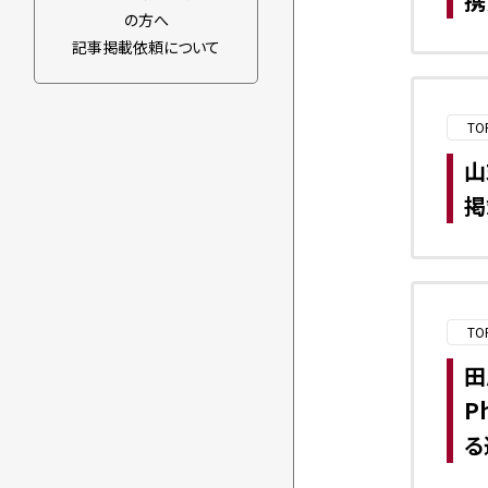
携
の方へ
記事掲載依頼について
TO
山
掲
TO
田
P
る