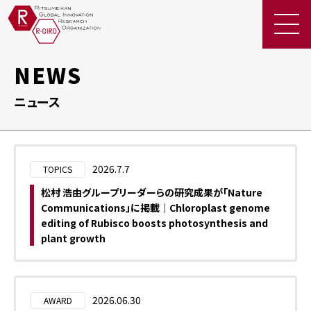
NEWS
EN
お問
ニュース
い合
JP
わせ
採
用
情
2026.7.7
TOPICS
報
松村 浩由グループリーダーらの研究成果が「Nature
R-
Communications」に掲載｜Chloroplast genome
GIRO
editing of Rubisco boosts photosynthesis and
の研
plant growth
究
者・
関係
2026.06.30
AWARD
者の