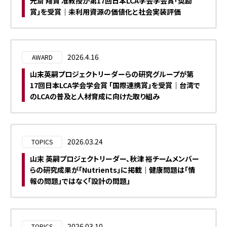
光斎 翔貴 准教授が第17回日本LCA学会学会賞「奨励
賞」を受賞｜未利用資源の価値化と社会実装評価
2026.4.16
AWARD
山末英嗣プロジェクトリーダーらの研究グループが第
17回日本LCA学会学会賞 「国際連携賞」を受賞｜台湾で
のLCAの普及と人材育成に向けた取り組み
2026.03.24
TOPICS
山末 英嗣プロジェクトリーダー、秋津 裕チームメンバー
らの研究成果が「Nutrients」に掲載｜健康問題は「情
報の問題」ではなく「設計の問題」
2026.03.10
TOPICS