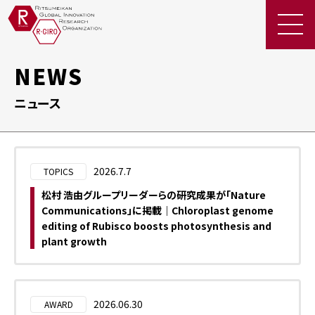
NEWS
EN
お問
ニュース
い合
JP
わせ
採
用
情
2026.7.7
TOPICS
報
松村 浩由グループリーダーらの研究成果が「Nature
R-
Communications」に掲載｜Chloroplast genome
GIRO
editing of Rubisco boosts photosynthesis and
の研
plant growth
究
者・
関係
2026.06.30
AWARD
者の