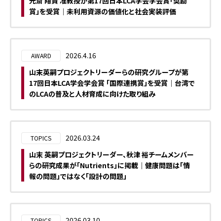
光斎 翔貴 准教授が第17回日本LCA学会学会賞「奨励
賞」を受賞｜未利用資源の価値化と社会実装評価
2026.4.16
AWARD
山末英嗣プロジェクトリーダーらの研究グループが第
17回日本LCA学会学会賞 「国際連携賞」を受賞｜台湾で
のLCAの普及と人材育成に向けた取り組み
2026.03.24
TOPICS
山末 英嗣プロジェクトリーダー、秋津 裕チームメンバー
らの研究成果が「Nutrients」に掲載｜健康問題は「情
報の問題」ではなく「設計の問題」
2026.03.10
TOPICS