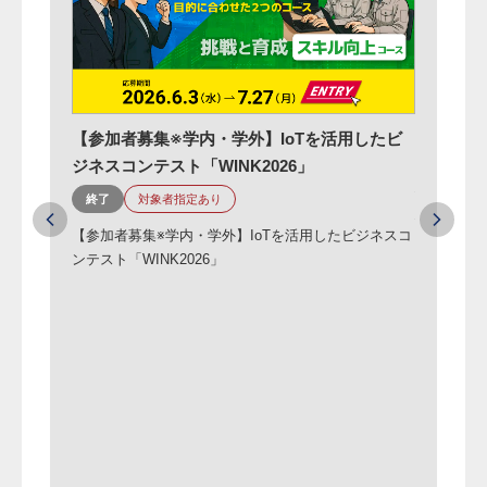
【参加者募集※学内・学外】IoTを活用したビ
【※募集
ジネスコンテスト「WINK2026」
催「高知
終了
対象者指定あり
仁淀川町
【参加者募集※学内・学外】IoTを活用したビジネスコ
インにつ
ンテスト「WINK2026」
終了
【参加者募
淀川町×域
化について
尾レントオ
仁淀川町
ニティガ
ム×西尾レ