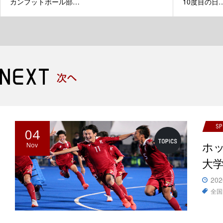
カンフットボール部…
10度目の日
S
04
ホ
Nov
大
202
全国