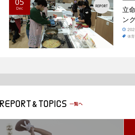
05
立
Dec
ン
202
体育