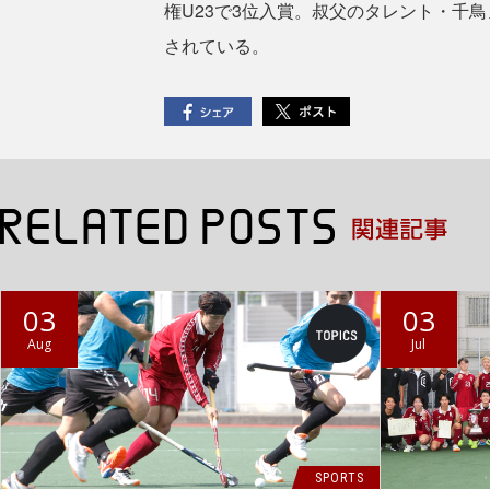
権U23で3位入賞。叔父のタレント・千
されている。
03
03
Aug
Jul
SPORTS