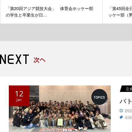
「第20回アジア競技大会」 体育会ホッケー部
「第45回全
の学生と卒業生が日…
ッケー部（
立
12
バ
Jan
202
全国