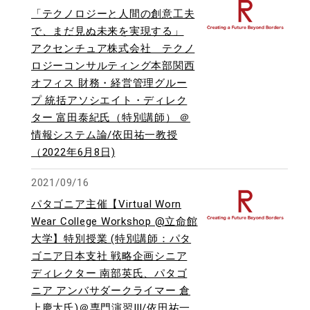
「テクノロジーと人間の創意工夫
で、まだ見ぬ未来を実現する」
アクセンチュア株式会社 テクノ
ロジーコンサルティング本部関西
オフィス 財務・経営管理グルー
プ 統括アソシエイト・ディレク
ター 富田泰紀氏（特別講師） ＠
情報システム論/依田祐一教授
（2022年6月8日)
2021/09/16
パタゴニア主催【Virtual Worn
Wear College Workshop @立命館
大学】特別授業 (特別講師：パタ
ゴニア日本支社 戦略企画シニア
ディレクター 南部英氏、パタゴ
ニア アンバサダークライマー 倉
上慶大氏)＠専門演習Ⅲ/依田祐一