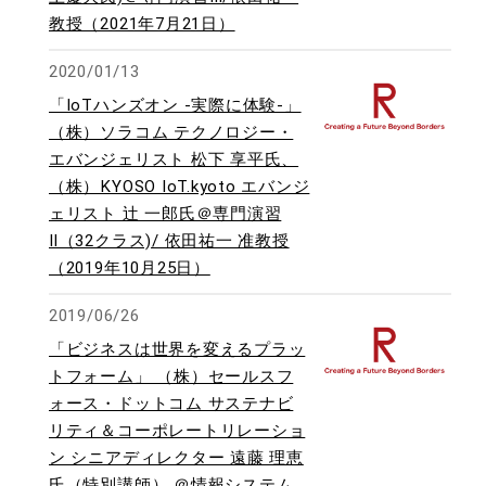
教授（2021年7月21日）
2020/01/13
「IoTハンズオン -実際に体験-」
（株）ソラコム テクノロジー・
エバンジェリスト 松下 享平氏、
（株）KYOSO IoT.kyoto エバンジ
ェリスト 辻 一郎氏＠専門演習
Ⅱ（32クラス)/ 依田祐一 准教授
（2019年10月25日）
2019/06/26
「ビジネスは世界を変えるプラッ
トフォーム」 （株）セールスフ
ォース・ドットコム サステナビ
リティ＆コーポレートリレーショ
ン シニアディレクター 遠藤 理恵
氏（特別講師） ＠情報システム