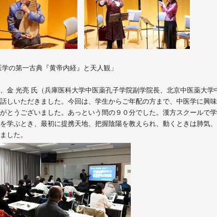
中医学の第一古典『黄帝内経』と天人観」
、金 光亮 氏（兵庫医科大学中医薬孔子学院副学院長、北京中医薬大学
話しいただきました。今回は、学生からご年配の方まで、中医学に興味
がとうございました。あっという間の９０分でした。漢方スクールで学
を学ぶとき、最初に提携天地、把握陰陽を教えられ、動くときは肺気、
ました。