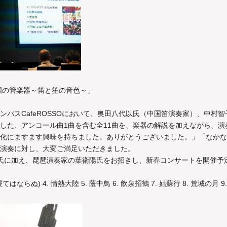
国の管楽器～笛と笙の音色～」
ンパスCafeROSSOにおいて、奥田八代以氏（中国笛演奏家）、中村
した、アンコール曲1曲を含む全11曲を、楽器の解説を加えながら、
化にますます興味を持ちました。ありがとうございました。」「なかな
演奏に対し、大変ご満足いただきました。
村氏に加え、琵琶演奏家の葉衛陽氏をお招きし、新春コンサートを開催予
寝てはならぬ) 4. 情熱大陸 5. 蔭中鳥 6. 飲泉招鶴 7. 姑蘇行 8. 荒城の