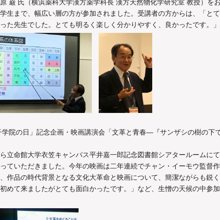
原 巌 氏（横浜薬科大学漢方薬学科長 漢方天然物化学研究室 教授）を
学生まで、幅広い層の方が参加されました。受講者の方からは、「とて
った先生でした。とても明るく楽しく分かりやすく、良かったです。」
孔子学院の日」記念企画・映画講演会「文革と青春―『サンザシの樹の下
ら立命館大学衣笠キャンパス平井嘉一郎記念図書館シアタールームにて
っていただきました。今年の映画は二年連続でチャン・イーモウ監督作
、作品の時代背景となる文化大革命と映画について、簡潔ながらも鋭く
初めて来ましたがとても面白かったです。」など、生憎の天候の中参加