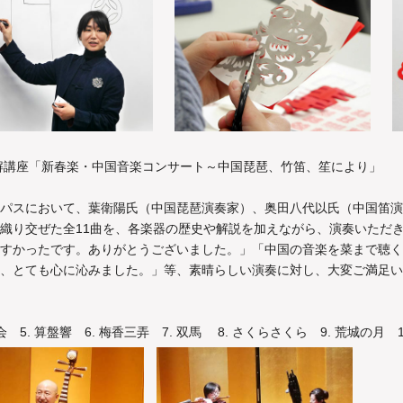
理解講座「新春楽・中国音楽コンサート～中国琵琶、竹笛、笙により」
パスにおいて、葉衛陽氏（中国琵琶演奏家）、奥田八代以氏（中国笛演
織り交ぜた全11曲を、各楽器の歴史や解説を加えながら、演奏いただ
すかったです。ありがとうございました。」「中国の音楽を菜まで聴く
、とても心に沁みました。」等、素晴らしい演奏に対し、大変ご満足い
花会 5. 算盤響 6. 梅香三弄 7. 双馬 8. さくらさくら 9. 荒城の月