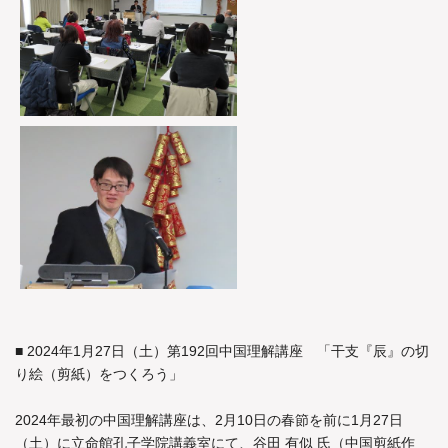
■ 2024年1月27日（土）第192回中国理解講座 「干支『辰』の切
り絵（剪紙）をつくろう」
2024年最初の中国理解講座は、2月10日の春節を前に1月27日
（土）に立命館孔子学院講義室にて、谷田 有似 氏（中国剪紙作