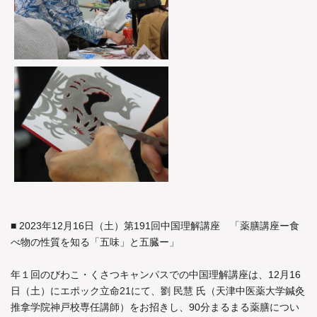
■ 2023年12月16日（土）第191回中国理解講座 「薬膳講座ー食
べ物の性質を知る「五味」と五臓ー」
年１回のびわこ・くさつキャンパスでの中国理解講座は、12月16
日（土）にエポック立命21にて、劉 民慧 氏（天津中医薬大学鍼灸
推拿学院神戸校専任講師）をお招きし、90分まるまる薬膳につい