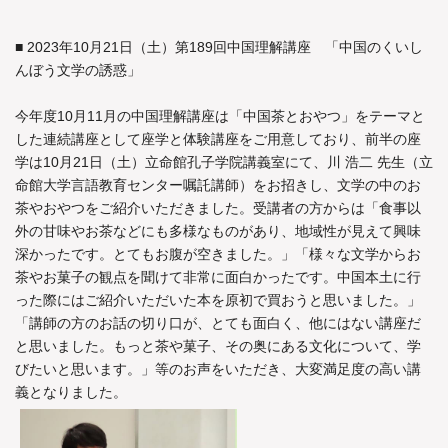
■ 2023年10月21日（土）第189回中国理解講座 「中国のくいし
んぼう文学の誘惑」
今年度10月11月の中国理解講座は「中国茶とおやつ」をテーマと
した連続講座として座学と体験講座をご用意しており、前半の座
学は10月21日（土）立命館孔子学院講義室にて、川 浩二 先生（立
命館大学言語教育センター嘱託講師）をお招きし、文学の中のお
茶やおやつをご紹介いただきました。受講者の方からは「食事以
外の甘味やお茶などにも多様なものがあり、地域性が見えて興味
深かったです。とてもお腹が空きました。」「様々な文学からお
茶やお菓子の観点を聞けて非常に面白かったです。中国本土に行
った際にはご紹介いただいた本を原初で買おうと思いました。」
「講師の方のお話の切り口が、とても面白く、他にはない講座だ
と思いました。もっと茶や菓子、その奥にある文化について、学
びたいと思います。」等のお声をいただき、大変満足度の高い講
義となりました。