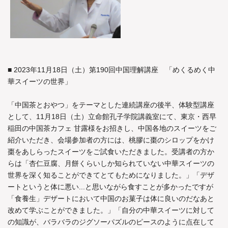
■ 2023年11月18日（土）第190回中国理解講座 「めくるめく中
華スイーツの世界」
「中国茶とおやつ」をテーマとした連続講座の後半、体験型講座
として、11月18日（土）立命館孔子学院講義室にて、東京・西早
稲田の中国茶カフェ 甘露様をお招きし、中国各地のスイーツをご
紹介いただき、会場参加者の方には、桃膠に棗のシロップをかけ
棗をあしらったスイーツをご試食いただきました。受講者の方か
らは「杏仁豆腐、月餅くらいしか知られていない中華スイーツの
世界を深く知ることができてとてもためになりました。」「デザ
ートというと体に悪い...と思いながら食すことが多かったですが
「食養生」デザートにおいて中国のお菓子は体に良いのだなあと
改めて学ぶことができました。」「自分の中華スイーツに対して
の知識が、バラバラのジグソーパズルのピースのように点在して