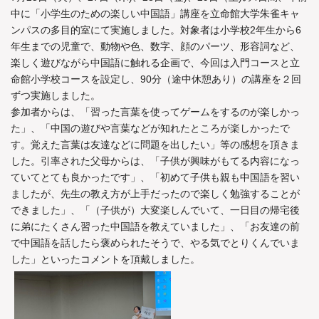
中に「小学生のための楽しい中国語」講座を立命館大学朱雀キャ
ンパスの多目的室にて実施しました。対象者は小学校2年生から6
年生までの児童で、動物や色、数字、顔のパーツ、形容詞など、
楽しく遊びながら中国語に触れる企画で、今回は入門コースと立
命館小学校コースを設定し、90分（途中休憩あり）の講座を２回
ずつ実施しました。
参加者からは、「習った言葉を使ってゲームをするのが楽しかっ
た」、「中国の遊びや言葉などが知れたところが楽しかったで
す。覚えた言葉は友達などに問題を出したい」等の感想を頂きま
した。引率された父母からは、「子供が興味がもてる内容になっ
ていてとても良かったです」、「初めて子供も親も中国語を習い
ましたが、先生の教え方が上手だったので楽しく勉強することが
できました」、「（子供が）大変楽しんでいて、一日目の帰宅後
に弟にたくさん習った中国語を教えていました」、「お友達の前
で中国語を話したら褒められたそうで、やる気でとりくんでいま
した」といったコメントを頂戴しました。