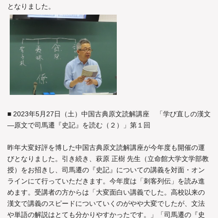
となりました。
■ 2023年5月27日（土）中国古典原文読解講座 「学び直しの漢文
―原文で司馬遷『史記』を読む（２）」第１回
昨年大変好評を博した中国古典原文読解講座が今年度も開催の運
びとなりました。引き続き、萩原 正樹 先生（立命館大学文学部教
授）をお招きし、司馬遷の『史記』についての講義を対面・オン
ラインにて行っていただきます。今年度は「刺客列伝」を読み進
めます。受講者の方からは「大変面白い講義でした。高校以来の
漢文で講義のスピードについていくのがやや大変でしたが、文法
や単語の解説はとても分かりやすかったです。」「司馬遷の『史