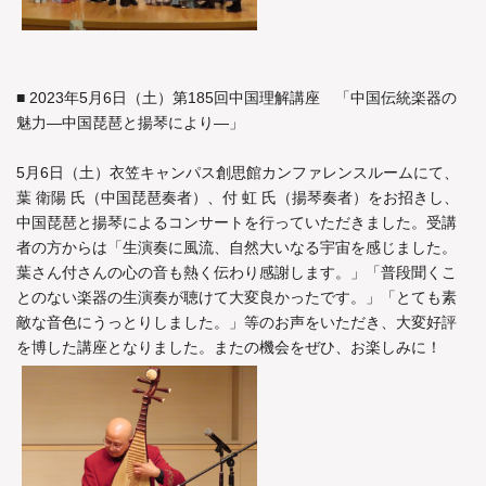
■ 2023年5月6日（土）第185回中国理解講座 「中国伝統楽器の
魅力―中国琵琶と揚琴により―」
5月6日（土）衣笠キャンパス創思館カンファレンスルームにて、
葉 衛陽 氏（中国琵琶奏者）、付 虹 氏（揚琴奏者）をお招きし、
中国琵琶と揚琴によるコンサートを行っていただきました。受講
者の方からは「生演奏に風流、自然大いなる宇宙を感じました。
葉さん付さんの心の音も熱く伝わり感謝します。」「普段聞くこ
とのない楽器の生演奏が聴けて大変良かったです。」「とても素
敵な音色にうっとりしました。」等のお声をいただき、大変好評
を博した講座となりました。またの機会をぜひ、お楽しみに！