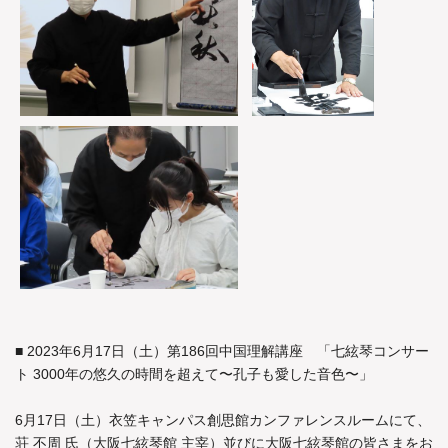
■ 2023年6月17日（土）第186回中国理解講座 「七絃琴コンサー
ト 3000年の悠久の時間を超えて〜孔子も愛した音色〜」
6月17日（土）衣笠キャンパス創思館カンファレンスルームにて、
荘 不周 氏（大阪七絃琴館 主宰）並びに大阪七絃琴館の皆さまをお