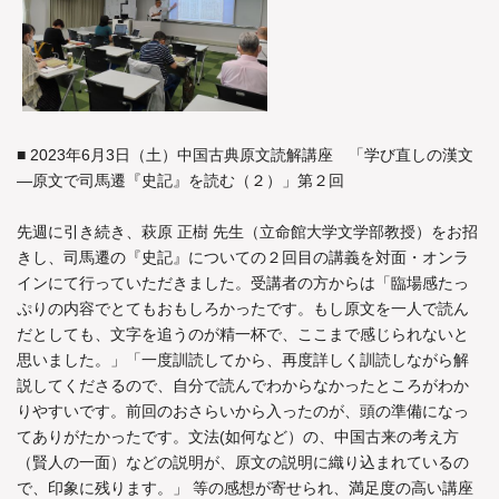
■ 2023年6月3日（土）中国古典原文読解講座 「学び直しの漢文
―原文で司馬遷『史記』を読む（２）」第２回
先週に引き続き、萩原 正樹 先生（立命館大学文学部教授）をお招
きし、司馬遷の『史記』についての２回目の講義を対面・オンラ
インにて行っていただきました。受講者の方からは「臨場感たっ
ぷりの内容でとてもおもしろかったです。もし原文を一人で読ん
だとしても、文字を追うのが精一杯で、ここまで感じられないと
思いました。」「一度訓読してから、再度詳しく訓読しながら解
説してくださるので、自分で読んでわからなかったところがわか
りやすいです。前回のおさらいから入ったのが、頭の準備になっ
てありがたかったです。文法(如何など）の、中国古来の考え方
（賢人の一面）などの説明が、原文の説明に織り込まれているの
で、印象に残ります。」 等の感想が寄せられ、満足度の高い講座