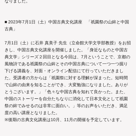
なりました。
■ 2023年7月1日（土）中国古典文化講座 「祇園祭の山鉾と中国
古典」
7月1日（土）に石井 真美子 先生（立命館大学文学部教授）をお招
きし、中国古典文化講座を開催しました。「身近なものと中国古
典文学」シリーズ２回目となる今回は、7月ということで、京都の
風物詩である祇園祭の山鉾とその中国古典について一つ一つ掘り
下げる講義を、対面・オンライン配信にて行っていただきまし
た。受講者の方からは「祇園祭に対する理解が深まった。短時間
で山鉾の由来を知ることができ、大変勉強になりました。ありが
とうございます。」「色々な中国古典を知れて良かった。また、
中国のストーリーを自分たちなりに消化して日本文化として祇園
祭の鉾でみせるのは非常に面白い。」等のお声をいただき、満足
度の高い講座となりました。
※後期の古典文化講座は10月、11月の開催を予定しています。