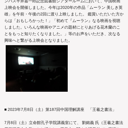
ンパス平井嘉一郎記念図書館シアタールームにおいて、中国映画
上映会を開催しました。今年は2020年の作品「ムーラン 美しき英
雄」を午前・午後の2回に渡り上映しました。 鑑賞いただいた方か
らは「おもしろかった！」「初めて『ムーラン』なる映画を視聴
しました。いろんな映画やアニメの題材にとりあげる花木蘭のこ
とをもっと知りたくなりました。」等のお声をいただき、次なる
興味へと繋がる上映会となりました。
■ 2023年7月8日（土）第187回中国理解講座 「王羲之書法」
7月8日（土）立命館孔子学院講義室にて、 劉銘義 氏（王羲之書法