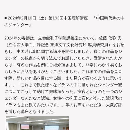
■ 2024年2月10日（土）第193回中国理解講座 「中国時代劇の中
のジェンダー」
2024年の春節は、立命館孔子学院講義室において、佐藤 信弥 氏
（立命館大学白川静記念 東洋文字文化研究所 客員研究員）をお招
きし、中国時代劇に関する講座を開催しました。多くの作品をジ
ェンダーの観点から切り込んでお話しいただき、受講された方か
らは「有名な作品を例にご紹介頂きまして、非常にわかり易くお
もしろいお話をありがとうございました。これまでの作品を見直
す際、新しい作品を目にする際、また見方が変わるように思いま
す。」「これまで観た様々なドラマの中に描かれたジェンダー観
についてこうして聴けて興味深かった。宦官というのも一つのジ
ェンダーなんだなと認識。女性への抑圧に変化があった近現代の
ドラマもまた観てみたいです。」等のお声をいただき、大変好評
を博した講座となりました。