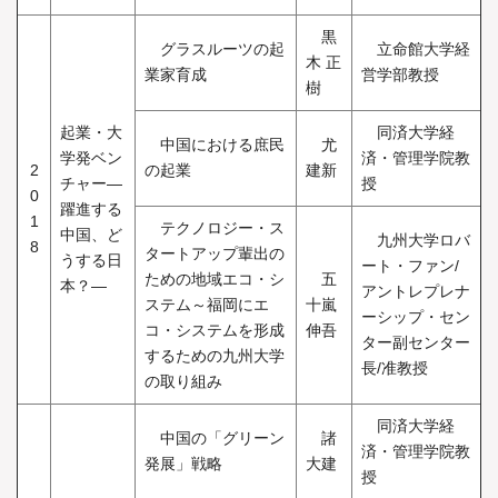
黒
グラスルーツの起
立命館大学経
木 正
業家育成
営学部教授
樹
起業・大
同済大学経
中国における庶民
尤
学発ベン
済・管理学院教
2
の起業
建新
チャー―
授
0
躍進する
1
テクノロジー・ス
中国、ど
九州大学ロバ
8
タートアップ輩出の
うする日
ート・ファン/
ための地域エコ・シ
五
本？―
アントレプレナ
ステム～福岡にエ
十嵐
ーシップ・セン
コ・システムを形成
伸吾
ター副センター
するための九州大学
長/准教授
の取り組み
同済大学経
中国の「グリーン
諸
済・管理学院教
発展」戦略
大建
授