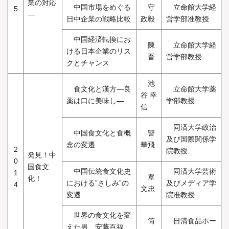
業の対応
中国市場をめぐる
守
立命館大学経
5
―
日中企業の戦略比較
政毅
営学部准教授
中国経済転換にお
陳
立命館大学経
ける日本企業のリス
晋
営学部教授
クとチャンス
池
食文化と漢方―良
立命館大学薬
谷 幸
薬は口に美味し―
学部教授
信
同済大学政治
中国食文化と食概
讐
及び国際関係学
念の変遷
華飛
2
院教授
発見！中
0
国食文
中国伝統食文化史
同済大学芸術
1
覃
化！
における”さしみ”の
及びメディア学
4
文忠
変遷
院准教授
世界の食文化を変
筒
日清食品ホー
えた男 安藤百福