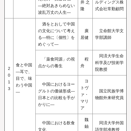
井 之
ルディングス株
―絶対あきらめない
隆
式会社常勤顧問
波乱万丈の人生―
酒をとおして中国
の文化について考え
廣
立命館大学文
る―特に〔個性〕を
居健
学部講師
めぐって―
同済大学生命
「薬食同源」の視
程
科学及び技術学
食と中国
点からの養生
舟
2
院教授
―耳で、
0
目で、味
ヨ
1
中国におけるヨー
わう中国
トヴ
3
グルトの価値形成―
国立民族学博
―
ァ・
日本との比較を手が
物館外来研究員
マリ
かりに―
ア
魏
中国における飲食
同済大学外国
鈾
文化
語学部准教授