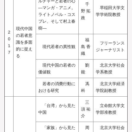
ルチャーと若者の心
千
―マンガ・アニメ。
早稲田大学文
野 拓
ライトノベル・コス
学学術院教授
政
プレ、そして村上春
樹―
現代中国
2
の若者意
0
福
識を多面
フリーランス
1
現代若者の異性観
島 香
的に捉え
ジャーナリスト
7
織
る
現代中国の若者の
劉
北京大学社会
価値観
能
学系教授
若者の消費行動に
馮
北京大学経済
おける研究
科
学院副教授
三
「台湾」から見た
立命館大学文
須 祐
中国
学部准教授
介
「家族」から見た
周
北京大学社会