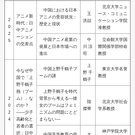
北京大学ニュ
中国における日本
王
ース・コミュニ
アニメ新
アニメの受容状況：
2
洪喆
ケーション学院
時代：日
歴史と現状
0
准教授
中アニメ
2
ーション
中国アニメ産業の
中
立命館大学国
5
の交差点
発展と日本市場への
川 涼
際関係学部特命
進出
司
教授
上
中国上野千鶴子ブ
東京大学名誉
今なぜ中
野 千
ームの謎
教授
国で「上
鶴子
野千鶴子
熱（ブー
上野千鶴子を時代
2
ム）」な
背景から考える―彼
陸
北京大学社会
0
のか？
女のブームはフェミ
傑華
学系教授
2
――少子
ニズムの問題にとど
4
高齢化と
まらない―
若者の選
神戸学院大学
択：日中
中国高等教育の発
大