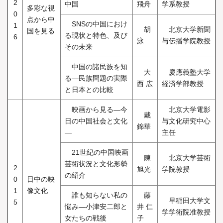
2
中国
飛舟
学系教授
多彩な視
0
点から中
SNSの中国におけ
1
胡
北京大学新聞
国を見る
る現状と特色、及び
6
泳
与伝播学院教授
その未来
中国の諸民族を知
大
慶應義塾大学
る―民族問題の実際
西 広
経済学部教授
と日本との比較
映画から見る―今
北京大学電影
戴
日の中国社会と文化
与文化研究中心
錦華
―
主任
21世紀の中国映画
陳
北京大学芸術
芸術状況と文化形勢
2
旭光
学院教授
の紹介
0
日中の映
1
像文化
誰も知らない私の
藤
早稲田大学文
5
悩み―小津安二郎と
井 仁
学学術院准教授
女たちの戦後
子