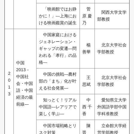
「映画館ではお静
菅
関西大学文学
かに！」―上海にお
原 慶
部教授
ける映画鑑賞の誕生
乃
中国家庭における
ジェネレーション・
楊
北京大学社会
ギャップの変遷―問
善華
学部教授
われる「孝行」の品
格―
中国
2013－
2
中国の挑戦―農村
中国社
王
北京大学社会
0
部の「まち」化が叶
会・中国
思斌
学部教授
1
える社会発展―
語・中国
3
経済の最
知っとく！リアル
中
愛知県立大学
前線―
中国語―レアリアで
西 千
外国語学部中国
楽しく学ぶ―
香
学科准教授
中国市場戦略とリ
陳
立命館大学経
スク対策
晋
営学部教授