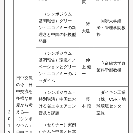
原
（シンポジウム・
基調報告）グリー
同済大学経
諸
ン・エコノミーの新
済・管理学院教
大建
理念と中国の転換型
授
発展
（シンポジウム・
基調報告）環境イノ
仲
立命館大学政
ベーションとグリー
上 健
策科学部教授
ン・エコノミーのパ
一
日中交流
ラダイム
の今―日
中交流を
（シンポジウム・
ダイキン工業
多様な角
特別講演）中国にお
藤
（株）CSR・地
度から考
ける省エネエアコン
本 悟
球環境センター
2
える―
普及と課題
室長
0
（シンポ
（セミナー）実例
1
ジウム：
からみた中国と日本
2
日中にお