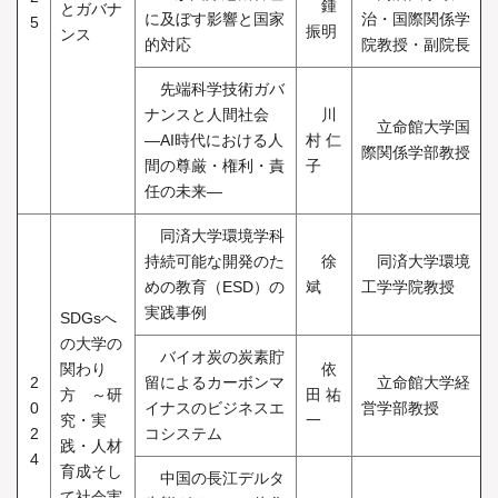
鍾
とガバナ
に及ぼす影響と国家
治・国際関係学
5
振明
ンス
的対応
院教授・副院長
先端科学技術ガバ
ナンスと人間社会
川
立命館大学国
―AI時代における人
村 仁
際関係学部教授
間の尊厳・権利・責
子
任の未来―
同済大学環境学科
持続可能な開発のた
徐
同済大学環境
めの教育（ESD）の
斌
工学学院教授
実践事例
SDGsへ
の大学の
バイオ炭の炭素貯
関わり
依
2
留によるカーボンマ
立命館大学経
方 ～研
田 祐
0
イナスのビジネスエ
営学部教授
究・実
一
2
コシステム
践・人材
4
育成そし
中国の長江デルタ
て社会実