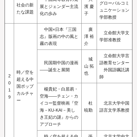
グローバルコミ
社会の新
展とジェンダー主流
濱 慶
ュニケーション
たな課題
化の歩み
子
学部教授
中国×日本『三国
廣
立命館大学文
志』版画の中の風と
澤 裕
学部准教授
霧の表現
介
立命館大学言
城
民国期中国の漫画
語教育センター
山 拓
――誕生と展開
外国語嘱託講
時／空を
也
2
師
超える中
0
国ポップ
楊貴妃・白居易・
1
カルチャ
空海――チェン・カ
9
ー
イコー監督映画『空
杜
北京大学中国
海－KU-KAI－美し
暁勤
語言文学系教授
き王妃の謎』からの
アプローチ
時／空を超える中
張
北京大学中文