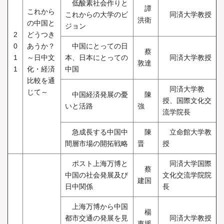
低酸素社会作りと
譚
これから
これからの大学のビ
同済大学教授
洪衛
の中国と
ジョン
2
どうつき
0
あうか？
中国にとっての日
蔡
1
～日中文
本、日本にとっての
同済大学教授
敦達
1
化・経済
中国
比較を通
同済大学教
じて～
中国経済発展の憂
陳
授、国際文化交
いと活路
強
流学院長
急成長する中国中
陳
立命館大学教
間層市場の開拓戦略
晋
授
ポスト上海万博と
同済大学国際
蔡
中国の社会発展及び
文化交流学院院
建国
日中関係
長
上海万博から中国
楊
都市交通の発展を見
同済大学教授
東援