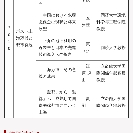
る
中国における水環
同済大学環境
李
境保全の現状と将来
科学与工程学院
建華
2
展望
教授
ポスト上
0
海万博と
上海の地下利用の
1
束
都市発展
近未来と日本の先進
同済大学教授
0
ユク
技術導入への提言
江
立命館大学国
上海万博―その意
原 規
際関係学部客員
義と成果
由
教授
「魔都」から「魅
都」へ―成熟して国
夏
立命館大学国
際先端都市に向かう
剛
際関係学部教授
上海