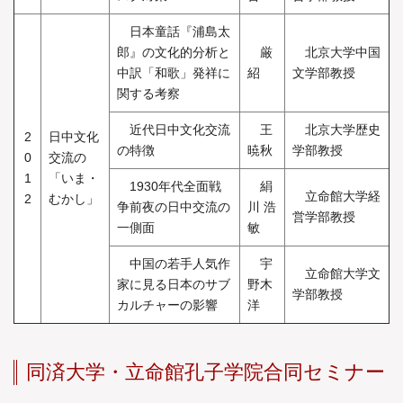
日本童話『浦島太
郎』の文化的分析と
厳
北京大学中国
中訳「和歌」発祥に
紹
文学部教授
関する考察
近代日中文化交流
王
北京大学歴史
2
日中文化
の特徴
暁秋
学部教授
0
交流の
1
「いま・
1930年代全面戦
絹
立命館大学経
2
むかし」
争前夜の日中交流の
川 浩
営学部教授
一側面
敏
中国の若手人気作
宇
立命館大学文
家に見る日本のサブ
野木
学部教授
カルチャーの影響
洋
同済大学・立命館孔子学院合同セミナー