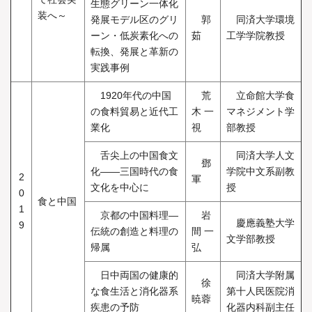
生態グリーン一体化
装へ～
発展モデル区のグリ
郭
同済大学環境
ーン・低炭素化への
茹
工学学院教授
転換、発展と革新の
実践事例
1920年代の中国
荒
立命館大学食
の食料貿易と近代工
木 一
マネジメント学
業化
視
部教授
舌尖上の中国食文
同済大学人文
鄧
化――三国時代の食
学院中文系副教
2
軍
文化を中心に
授
0
食と中国
1
京都の中国料理―
岩
慶應義塾大学
9
伝統の創造と料理の
間 一
文学部教授
帰属
弘
日中両国の健康的
同済大学附属
徐
な食生活と消化器系
第十人民医院消
暁蓉
疾患の予防
化器内科副主任