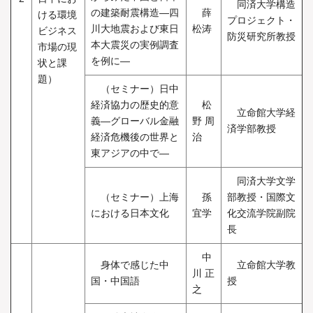
同済大学構造
の建築耐震構造―四
薛
ける環境
プロジェクト・
川大地震および東日
松涛
ビジネス
防災研究所教授
本大震災の実例調査
市場の現
を例に―
状と課
題）
（セミナー）日中
経済協力の歴史的意
松
立命館大学経
義―グローバル金融
野 周
済学部教授
経済危機後の世界と
治
東アジアの中で―
同済大学文学
（セミナー）上海
孫
部教授・国際文
における日本文化
宜学
化交流学院副院
長
中
身体で感じた中
立命館大学教
川 正
国・中国語
授
之