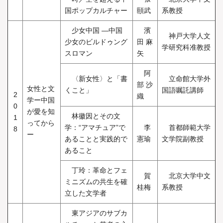
国ポップカルチャー
頤武
系教授
少女中国 ―中国
濱
神戸大学人文
少女のビルドゥング
田 麻
学研究科准教授
スロマン
矢
阿
〈新女性〉と「書
立命館大学外
部 沙
女性と文
くこと」
国語嘱託講師
2
織
学ー中国
0
が愛を知
林徽因とその文
1
ってから
学：“アマチュア”で
李
首都師範大学
8
ー
あることと実践的で
憲瑜
文学院副教授
あること
丁玲：革命とフェ
賀
北京大学中文
ミニズムの共生を確
桂梅
系教授
立した文学者
東アジアのサブカ