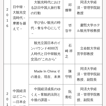
大観光時代におけ
同済大学経
邱
日中韓・
る訪日中国人旅行客
済・管理学院副
2
燦華
大観光交
の行動
教授
0
流時代－
1
学び合い観光の時
摩擦を越
변
慶煕大学ホテ
6
代－食を中心にして
えて－
정우
ル観光学校教授
－
観光立国日本のイ
石
ンバウンド4000万
立命館大学経
崎 祥
人時代と日中韓観光
営学部教授
之
交流の”これから”
同済大学経
Made In China:そ
陳
済・管理学院副
の過去、現在、未来
守明
教授、副院長
中国経済成長のゆ
同済大学経
中国経済
阮
2
くえ～客観的法則と
済・管理学院教
はどこへ
青松
0
今後の課題～
授、副院長
―日本企
1