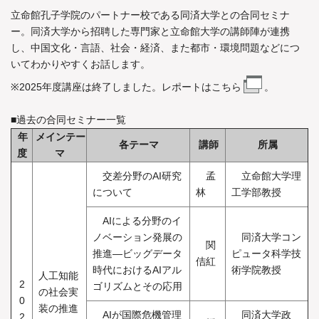
立命館孔子学院のパートナー校である同済大学との合同セミナ
ー。同済大学から招聘した専門家と立命館大学の講師陣が連携
し、中国文化・言語、社会・経済、また都市・環境問題などにつ
いてわかりやすくお話します。
※2025年度講座は終了しました。レポートは
こちら
。
■過去の合同セミナー一覧
年
メインテー
各テーマ
講師
所属
度
マ
交差分野のAI研究
孟
立命館大学理
について
林
工学部教授
AIによる分野のイ
ノベーション発展の
同済大学コン
関
推進―ビッグデータ
ピュータ科学技
佶紅
時代におけるAIアル
術学院教授
人工知能
2
ゴリズムとその応用
の社会実
0
装の推進
AIが国際危機管理
同済大学政
2