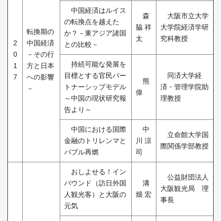
中国経済はルイス
森
大阪市立大学
の転換点を越えた
脇 祥
大学院経済学研
転換期の
か？－東アジア諸国
太
究科教授
2
中国経済
との比較－
0
－その行
持続可能な発展を
1
方と日本
目標とする官民パー
同済大学経
7
への影響
熊
トナーシップモデル
済・管理学院助
－
偉
～中国の現状研究報
理教授
告より～
中国における国際
中
立命館大学国
金融のトリレンマと
川 涼
際関係学部教授
バブル再燃
司
おしよせる！イン
公益財団法人
バウンド（訪日外国
溝
大阪観光局 理
人観光客）と大阪の
畑 宏
事長
元気