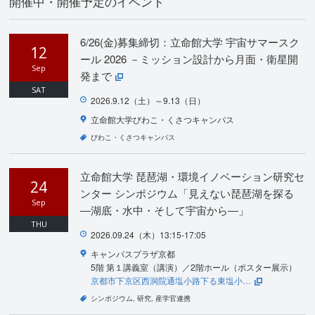
開催中・開催予定のイベント
6/26(金)募集締切：立命館大学 宇宙サマースク
12
ール 2026 －ミッション設計から月面・衛星開
Sep
発まで
SAT
2026.9.12（土）～9.13（日）
立命館大学びわこ・くさつキャンパス
びわこ・くさつキャンパス
立命館大学 琵琶湖・環境イノベーション研究セ
24
ンター シンポジウム「見えない琵琶湖を探る
Sep
―湖底・水中・そして宇宙から―」
THU
2026.09.24（木）13:15-17:05
キャンパスプラザ京都
5階 第１講義室（講演）／2階ホール（ポスター展示）
京都市下京区西洞院通塩小路下る東塩小…
シンポジウム
研究
産学官連携