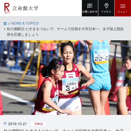
お問い合わせ
アクセス
メニュー
NEWS & TOPICS
杜の都駅伝 たすきをつないで、チームで目指す大学日本一。女子陸上競技
部を応援しましょう
2019.10.21
TOPICS
杜の都駅伝 たすきをつないで、チームで目指す大学日本一。女子