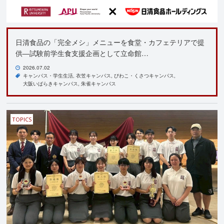
日清食品の「完全メシ」メニューを食堂・カフェテリアで提
供―試験前学生食支援企画として立命館…
2026.07.02
キャンパス・学生生活
衣笠キャンパス
びわこ・くさつキャンパス
大阪いばらきキャンパス
朱雀キャンパス
TOPICS