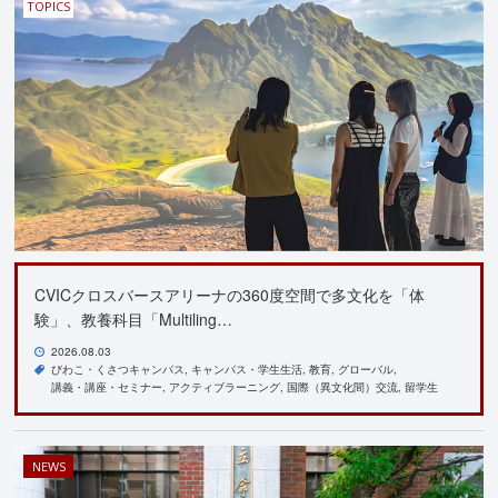
TOPICS
CVICクロスバースアリーナの360度空間で多文化を「体
験」、教養科目「Multiling…
2026.08.03
びわこ・くさつキャンパス
キャンパス・学生生活
教育
グローバル
講義・講座・セミナー
アクティブラーニング
国際（異文化間）交流
留学生
NEWS