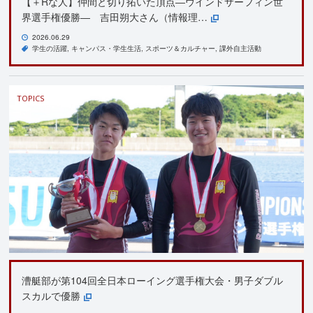
【＋Rな人】仲間と切り拓いた頂点―ウインドサーフィン世
界選手権優勝― 吉田朔大さん（情報理…
2026.06.29
学生の活躍
キャンパス・学生生活
スポーツ＆カルチャー
課外自主活動
TOPICS
漕艇部が第104回全日本ローイング選手権大会・男子ダブル
スカルで優勝