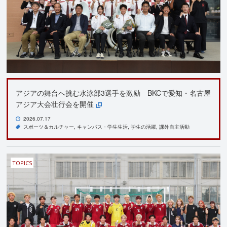
アジアの舞台へ挑む水泳部3選手を激励 BKCで愛知・名古屋
アジア大会壮行会を開催
2026.07.17
スポーツ＆カルチャー
キャンパス・学生生活
学生の活躍
課外自主活動
TOPICS