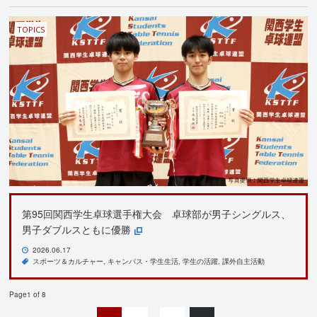
TOPICS
第95回関西学生卓球選手権大会 卓球部が男子シングルス、
男子ダブルスともに優勝
2026.06.17
スポーツ＆カルチャー
キャンパス・学生生活
学生の活躍
課外自主活動
Page1 of 8