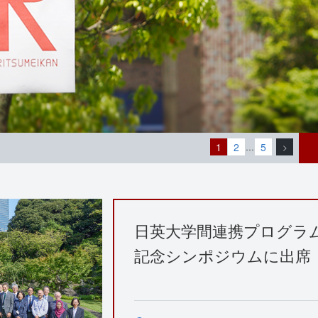
1
2
5
…
>
日英大学間連携プログラム（
記念シンポジウムに出席