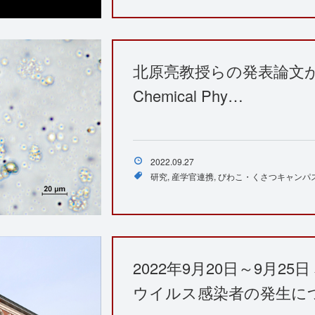
北原亮教授らの発表論文が、『Ph
Chemical Phy…
2022.09.27
研究
産学官連携
びわこ・くさつキャンパ
2022年9月20日～9月2
ウイルス感染者の発生に