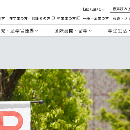
Language
音声読み
の方
在学生の方
保護者の方
卒業生の方
一般・企業の方
報道・メ
研究・産学官連携
国際展開・留学
学生生活