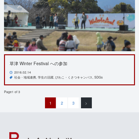
草津 Winter Festival への参加
2016.02.14
社会・地域連携
学生の活躍
びわこ・くさつキャンパス
SDGs
Page1 of 3
1
2
3
>