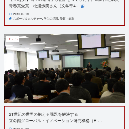
青春賞受賞 松浦歩美さん（文学部4…
2016.02.19
スポーツ＆カルチャー
学生の活躍
受賞・表彰
TOPICS
21世紀の世界の抱える課題を解決する
立命館グローバル・イノベーション研究機構（R-…
2016.02.29