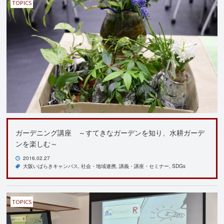
TOPICS
ガーデニング講座 ～すてきなガーデンを知り、水耕ガーデ
ンを楽しむ～
2016.02.27
大阪いばらきキャンパス
社会・地域連携
講義・講座・セミナー
SDGs
TOPICS