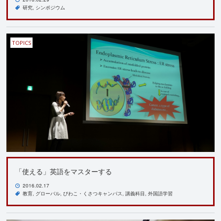
研究
シンポジウム
TOPICS
「使える」英語をマスターする
2016.02.17
教育
グローバル
びわこ・くさつキャンパス
講義科目
外国語学習