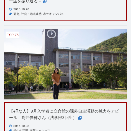
一生を振り返る－
2016.10.28
研究
社会・地域連携
衣笠キャンパス
TOPICS
【+Rな人】9月入学者に立命館の課外自主活動の魅力をアピ
ール 髙井佳穂さん（法学部3回生）
2016.10.28
学生の活躍
衣笠キャンパス