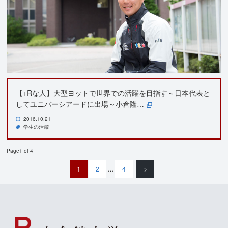
【+Rな人】大型ヨットで世界での活躍を目指す～日本代表と
してユニバーシアードに出場～小倉隆…
2016.10.21
学生の活躍
Page1 of 4
1
2
…
4
>