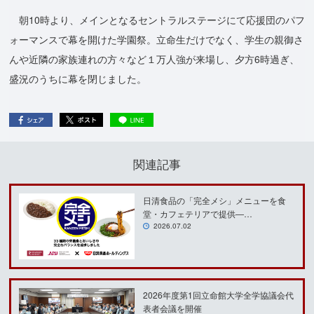
朝10時より、メインとなるセントラルステージにて応援団のパフ
ォーマンスで幕を開けた学園祭。立命生だけでなく、学生の親御さ
んや近隣の家族連れの方々など１万人強が来場し、夕方6時過ぎ、
盛況のうちに幕を閉じました。
関連記事
日清食品の「完全メシ」メニューを食
堂・カフェテリアで提供―…
2026.07.02
2026年度第1回立命館大学全学協議会代
表者会議を開催